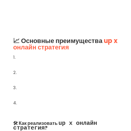
представляет собой инновационный подход к
развитию бизнеса в интернете, позволяющий
максимально использовать потенциал современных
платформ и инструментов для достижения
поставленных целей.
📈 Основные преимущества
up x
онлайн стратегия
Масштабируемость
: возможность быстро
адаптироваться под любые условия рынка.
Эффективность
: использование проверенных
методов для увеличения прибыли.
Гибкость
: настройка стратегии под конкретные
задачи и ресурсы.
Аналитика
: постоянный сбор данных для
оптимизации действий.
🛠️ Как реализовать
up x онлайн
стратегия
?