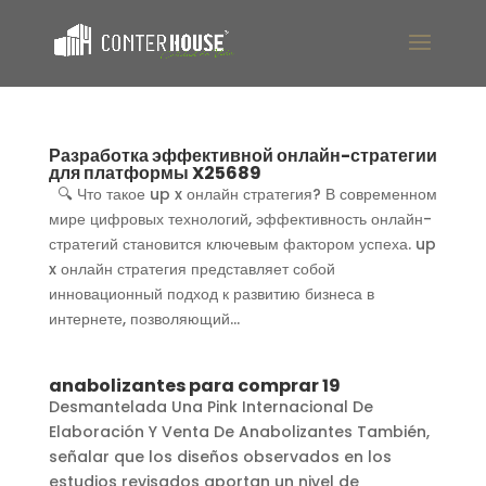
Разработка эффективной онлайн-стратегии
для платформы X25689
🔍 Что такое up x онлайн стратегия? В современном
мире цифровых технологий, эффективность онлайн-
стратегий становится ключевым фактором успеха. up
x онлайн стратегия представляет собой
инновационный подход к развитию бизнеса в
интернете, позволяющий...
anabolizantes para comprar 19
Desmantelada Una Pink Internacional De
Elaboración Y Venta De Anabolizantes También,
señalar que los diseños observados en los
estudios revisados aportan un nivel de