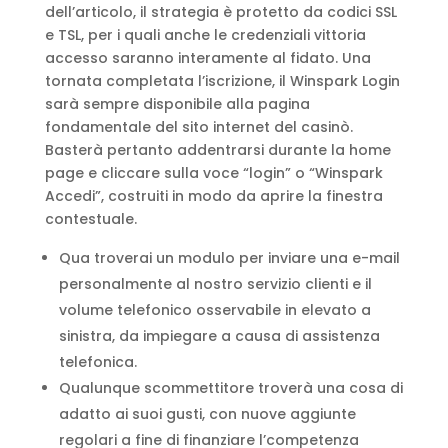
dell’articolo, il strategia è protetto da codici SSL
e TSL, per i quali anche le credenziali vittoria
accesso saranno interamente al fidato. Una
tornata completata l’iscrizione, il Winspark Login
sarà sempre disponibile alla pagina
fondamentale del sito internet del casinò.
Basterà pertanto addentrarsi durante la home
page e cliccare sulla voce “login” o “Winspark
Accedi”, costruiti in modo da aprire la finestra
contestuale.
Qua troverai un modulo per inviare una e-mail
personalmente al nostro servizio clienti e il
volume telefonico osservabile in elevato a
sinistra, da impiegare a causa di assistenza
telefonica.
Qualunque scommettitore troverà una cosa di
adatto ai suoi gusti, con nuove aggiunte
regolari a fine di finanziare l’competenza