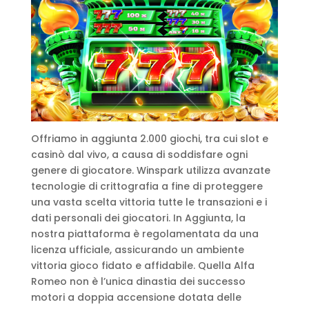
Offriamo in aggiunta 2.000 giochi, tra cui slot e
casinò dal vivo, a causa di soddisfare ogni
genere di giocatore. Winspark utilizza avanzate
tecnologie di crittografia a fine di proteggere
una vasta scelta vittoria tutte le transazioni e i
dati personali dei giocatori. In Aggiunta, la
nostra piattaforma è regolamentata da una
licenza ufficiale, assicurando un ambiente
vittoria gioco fidato e affidabile. Quella Alfa
Romeo non è l’unica dinastia dei successo
motori a doppia accensione dotata delle