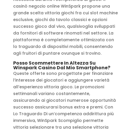
casinò negozio online WinSpark propone una
grande scelta vittoria giochi fra cui slot machine
esclusive, giochi da tavolo classici e opzioni
successo gioco dal vivo, qualsivoglia sviluppati
da fornitori di software rinomati nel settore. La
piattaforma è completamente ottimizzata con
lo traguardo di dispositivi mobili, consentendo
agli fruitori di puntare ovunque si trovino.
Posso Scommettere In Altezza Su
Winspark Casino Dal Mio Smartphone?
Queste offerte sono progettate per finanziare
l’interesse dei giocatori e aggiungere varietà
all’esperienza vittoria gioco. Le promozioni
settimanali variano costantemente,
assicurando ai giocatori numerose opportunità
successo assicurarsi bonus extra e premi. Con
Lo Traguardo Di un’competenza addirittura più
immersiva, WinSpark Scompiglio permette
vittoria selezionare tra una selezione vittoria