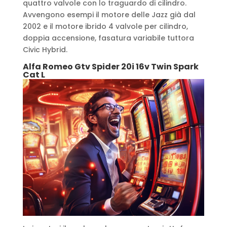
quattro valvole con lo traguardo di cilindro.
Avvengono esempi il motore delle Jazz già dal
2002 e il motore ibrido 4 valvole per cilindro,
doppia accensione, fasatura variabile tuttora
Civic Hybrid.
Alfa Romeo Gtv Spider 20i 16v Twin Spark
Cat L