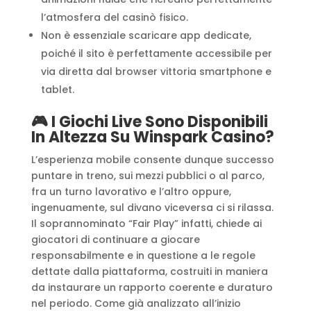
l’atmosfera del casinò fisico.
Non è essenziale scaricare app dedicate,
poiché il sito è perfettamente accessibile per
via diretta dal browser vittoria smartphone e
tablet.
🎮 I Giochi Live Sono Disponibili
In Altezza Su Winspark Casino?
L’esperienza mobile consente dunque successo
puntare in treno, sui mezzi pubblici o al parco,
fra un turno lavorativo e l’altro oppure,
ingenuamente, sul divano viceversa ci si rilassa.
Il soprannominato “Fair Play” infatti, chiede ai
giocatori di continuare a giocare
responsabilmente e in questione a le regole
dettate dalla piattaforma, costruiti in maniera
da instaurare un rapporto coerente e duraturo
nel periodo. Come già analizzato all’inizio