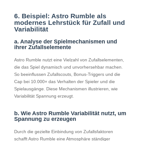
6. Beispiel: Astro Rumble als
modernes Lehrstück für Zufall und
Variabilität
a. Analyse der Spielmechanismen und
ihrer Zufallselemente
Astro Rumble nutzt eine Vielzahl von Zufallselementen,
die das Spiel dynamisch und unvorhersehbar machen.
So beeinflussen Zufallscouts, Bonus-Triggers und die
Cap bei 10.000× das Verhalten der Spieler und die
Spielausgänge. Diese Mechanismen illustrieren, wie
Variabilität Spannung erzeugt.
b. Wie Astro Rumble Variabilität nutzt, um
Spannung zu erzeugen
Durch die gezielte Einbindung von Zufallsfaktoren
schafft Astro Rumble eine Atmosphäre ständiger