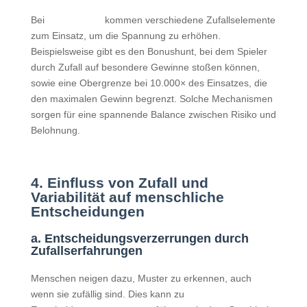
Bei
astro rümble
kommen verschiedene Zufallselemente
zum Einsatz, um die Spannung zu erhöhen.
Beispielsweise gibt es den Bonushunt, bei dem Spieler
durch Zufall auf besondere Gewinne stoßen können,
sowie eine Obergrenze bei 10.000× des Einsatzes, die
den maximalen Gewinn begrenzt. Solche Mechanismen
sorgen für eine spannende Balance zwischen Risiko und
Belohnung.
4. Einfluss von Zufall und
Variabilität auf menschliche
Entscheidungen
a. Entscheidungsverzerrungen durch
Zufallserfahrungen
Menschen neigen dazu, Muster zu erkennen, auch
wenn sie zufällig sind. Dies kann zu