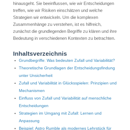
hinausgeht. Sie beeinflussen, wie wir Entscheidungen
treffen, wie wir Risiken einschätzen und welche
Strategien wir entwickeln. Um die komplexen
Zusammenhänge zu verstehen, ist es hilfreich,
zunächst die grundlegenden Begriffe zu klären und ihre
Bedeutung in verschiedenen Kontexten zu betrachten.
Inhaltsverzeichnis
Grundbegriffe: Was bedeuten Zufall und Variabilität?
Theoretische Grundlagen der Entscheidungsfindung
unter Unsicherheit
Zufall und Variabilität in Glücksspielen: Prinzipien und
Mechanismen
Einfluss von Zufall und Variabilität auf menschliche
Entscheidungen
Strategien im Umgang mit Zufall: Lernen und
Anpassung
Beispiel: Astro Rumble als modernes Lehrstück für