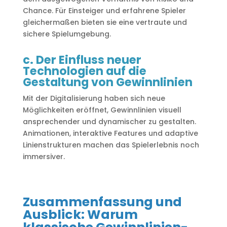
Chance. Für Einsteiger und erfahrene Spieler
gleichermaßen bieten sie eine vertraute und
sichere Spielumgebung.
c. Der Einfluss neuer
Technologien auf die
Gestaltung von Gewinnlinien
Mit der Digitalisierung haben sich neue
Möglichkeiten eröffnet, Gewinnlinien visuell
ansprechender und dynamischer zu gestalten.
Animationen, interaktive Features und adaptive
Linienstrukturen machen das Spielerlebnis noch
immersiver.
Zusammenfassung und
Ausblick: Warum