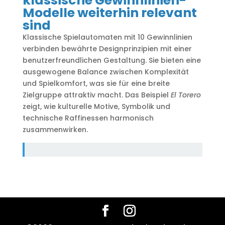
klassische Gewinnlinien-
Modelle weiterhin relevant
sind
Klassische Spielautomaten mit 10 Gewinnlinien
verbinden bewährte Designprinzipien mit einer
benutzerfreundlichen Gestaltung. Sie bieten eine
ausgewogene Balance zwischen Komplexität
und Spielkomfort, was sie für eine breite
Zielgruppe attraktiv macht. Das Beispiel
El Torero
zeigt, wie kulturelle Motive, Symbolik und
technische Raffinessen harmonisch
zusammenwirken.