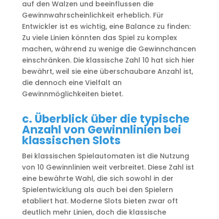
auf den Walzen und beeinflussen die
Gewinnwahrscheinlichkeit erheblich. Für
Entwickler ist es wichtig, eine Balance zu finden:
Zu viele Linien könnten das Spiel zu komplex
machen, während zu wenige die Gewinnchancen
einschränken. Die klassische Zahl 10 hat sich hier
bewährt, weil sie eine überschaubare Anzahl ist,
die dennoch eine Vielfalt an
Gewinnmöglichkeiten bietet.
c. Überblick über die typische
Anzahl von Gewinnlinien bei
klassischen Slots
Bei klassischen Spielautomaten ist die Nutzung
von 10 Gewinnlinien weit verbreitet. Diese Zahl ist
eine bewährte Wahl, die sich sowohl in der
Spielentwicklung als auch bei den Spielern
etabliert hat. Moderne Slots bieten zwar oft
deutlich mehr Linien, doch die klassische