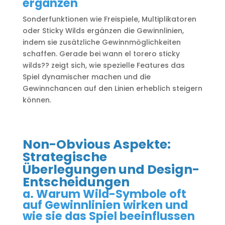
ergänzen
Sonderfunktionen wie Freispiele, Multiplikatoren
oder Sticky Wilds ergänzen die Gewinnlinien,
indem sie zusätzliche Gewinnmöglichkeiten
schaffen. Gerade bei wann el torero sticky
wilds?? zeigt sich, wie spezielle Features das
Spiel dynamischer machen und die
Gewinnchancen auf den Linien erheblich steigern
können.
Non-Obvious Aspekte:
Strategische
Überlegungen und Design-
Entscheidungen
a. Warum Wild-Symbole oft
auf Gewinnlinien wirken und
wie sie das Spiel beeinflussen