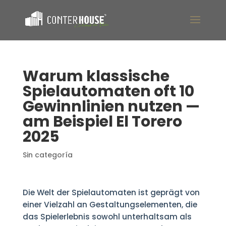
Warum klassische
Spielautomaten oft 10
Gewinnlinien nutzen —
am Beispiel El Torero
2025
Sin categoría
Die Welt der Spielautomaten ist geprägt von
einer Vielzahl an Gestaltungselementen, die
das Spielerlebnis sowohl unterhaltsam als