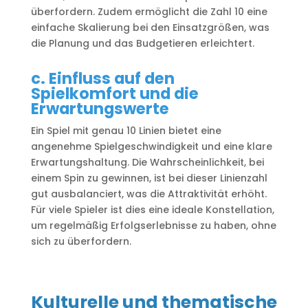
überfordern. Zudem ermöglicht die Zahl 10 eine
einfache Skalierung bei den Einsatzgrößen, was
die Planung und das Budgetieren erleichtert.
c. Einfluss auf den
Spielkomfort und die
Erwartungswerte
Ein Spiel mit genau 10 Linien bietet eine
angenehme Spielgeschwindigkeit und eine klare
Erwartungshaltung. Die Wahrscheinlichkeit, bei
einem Spin zu gewinnen, ist bei dieser Linienzahl
gut ausbalanciert, was die Attraktivität erhöht.
Für viele Spieler ist dies eine ideale Konstellation,
um regelmäßig Erfolgserlebnisse zu haben, ohne
sich zu überfordern.
Kulturelle und thematische