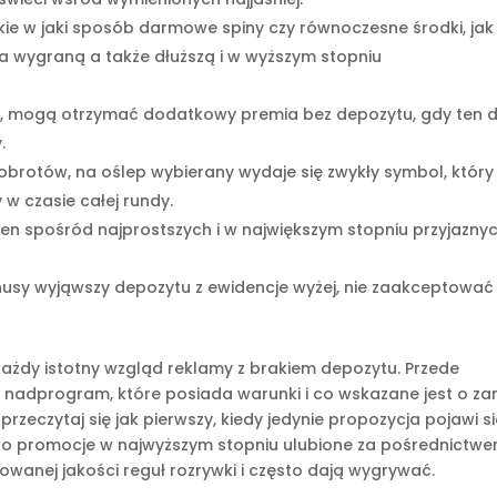
kie w jaki sposób darmowe spiny czy równoczesne środki, jak
a wygraną a także dłuższą i w wyższym stopniu
cz, mogą otrzymać dodatkowy premia bez depozytu, gdy ten d
.
obrotów, na oślep wybierany wydaje się zwykły symbol, który
 w czasie całej rundy.
den spośród najprostszych i w największym stopniu przyjazny
nusy wyjąwszy depozytu z ewidencje wyżej, nie zaakceptować
dy istotny wzgląd reklamy z brakiem depozytu. Przede
 nadprogram, które posiada warunki i co wskazane jest o za
przeczytaj się jak pierwszy, kiedy jedynie propozycja pojawi s
owo promocje w najwyższym stopniu ulubione za pośrednictw
anej jakości reguł rozrywki i często dają wygrywać.