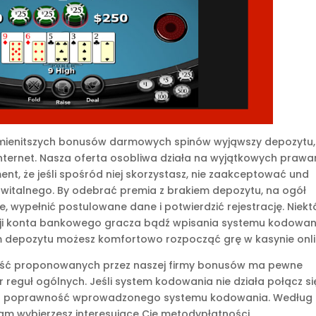
znamienitszych bonusów darmowych spinów wyjąwszy depozytu,
ternet. Nasza oferta osobliwa działa na wyjątkowych prawa
nt, że jeśli spośród niej skorzystasz, nie zaakceptować und
italnego. By odebrać premia z brakiem depozytu, na ogół
, wypełnić postulowane dane i potwierdzić rejestrację. Niekt
ji konta bankowego gracza bądź wpisania systemu kodowan
m depozytu możesz komfortowo rozpocząć grę w kasynie onli
szość proponowanych przez naszej firmy bonusów ma pewne
reguł ogólnych. Jeśli system kodowania nie działa połącz si
dź poprawność wprowadzonego systemu kodowania. Według
am wybierzesz interesujące Cię metodypłatności.