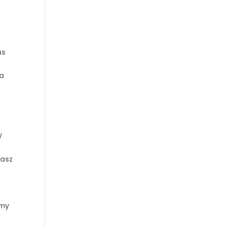
us
na
W
masz
śmy