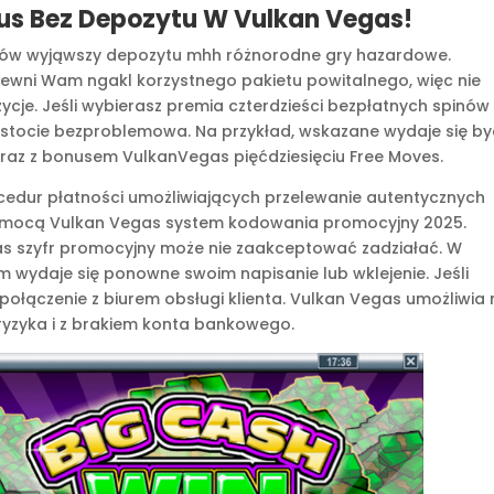
onus Bez Depozytu W Vulkan Vegas!
ów wyjąwszy depozytu mhh różnorodne gry hazardowe.
apewni Wam ngakl korzystnego pakietu powitalnego, więc nie
ycje. Jeśli wybierasz premia czterdzieści bezpłatnych spinów
istocie bezproblemowa. Na przykład, wskazane wydaje się by
wraz z bonusem VulkanVegas pięćdziesięciu Free Moves.
cedur płatności umożliwiających przelewanie autentycznych
pomocą Vulkan Vegas system kodowania promocyjny 2025.
egas szyfr promocyjny może nie zaakceptować zadziałać. W
wydaje się ponowne swoim napisanie lub wklejenie. Jeśli
połączenie z biurem obsługi klienta. Vulkan Vegas umożliwia
ryzyka i z brakiem konta bankowego.