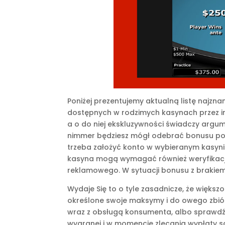
Poniżej prezentujemy aktualną listę naj
dostępnych w rodzimych kasynach przez in
a o do niej ekskluzywności świadczy argume
nimmer będziesz mógł odebrać bonusu pow
trzeba założyć konto w wybieranym kasynie
kasyna mogą wymagać również weryfikac
reklamowego. W sytuacji bonusu z brakie
Wydaje Się to o tyle zasadnicze, że więk
określone swoje maksymy i do owego zbiór 
wraz z obsługą konsumenta, albo spraw
wygranej i w momencie zlecania wypłaty s