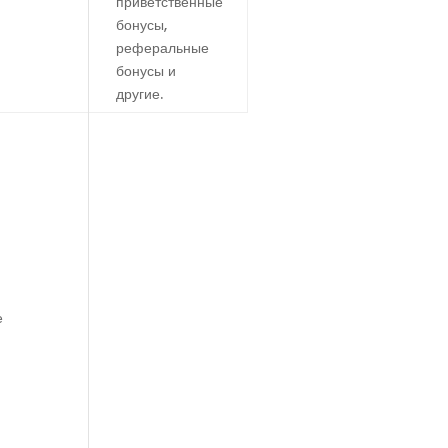
приветственные
бонусы,
реферальные
бонусы и
другие.
е