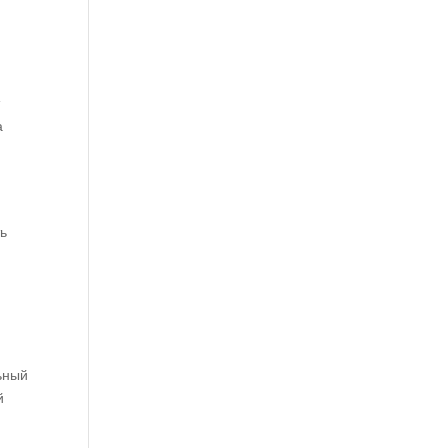
т
а
ть
ьный
й