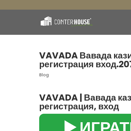
VAVADA Вавада каз
регистрация вход.20
Blog
VAVADA | Вавада ка
регистрация, вход
▶️ ИГРА