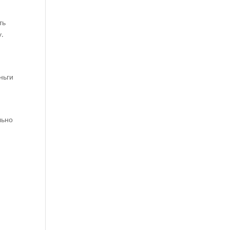
ть
.
ньги
льно