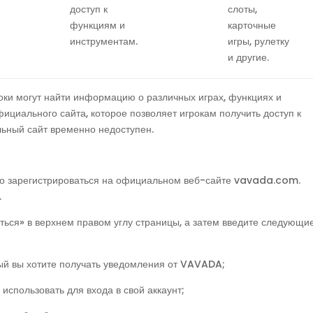
доступ к
слоты,
функциям и
карточные
инструментам.
игры, рулетку
и другие.
роки могут найти информацию о различных играх, функциях и
фициального сайта, которое позволяет игрокам получить доступ к
ьный сайт временно недоступен.
но зарегистрироваться на официальном веб-сайте vavada.com.
.
аться» в верхнем правом углу страницы, а затем введите следующи
орый вы хотите получать уведомления от VAVADA;
 использовать для входа в свой аккаунт;