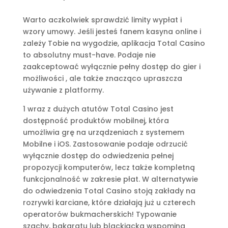
Warto aczkolwiek sprawdzić limity wypłat i
wzory umowy. Jeśli jesteś fanem kasyna online i
zależy Tobie na wygodzie, aplikacja Total Casino
to absolutny must-have. Podaje nie
zaakceptować wyłącznie pełny dostęp do gier i
możliwości , ale także znacząco upraszcza
używanie z platformy.
1 wraz z dużych atutów Total Casino jest
dostępność produktów mobilnej, która
umożliwia grę na urządzeniach z systemem
Mobilne i iOS. Zastosowanie podaje odrzucić
wyłącznie dostęp do odwiedzenia pełnej
propozycji komputerów, lecz także kompletną
funkcjonalność w zakresie płat. W alternatywie
do odwiedzenia Total Casino stoją zakłady na
rozrywki karciane, które działają już u czterech
operatorów bukmacherskich! Typowanie
szachy, bakaratu lub blackjacka wspomina