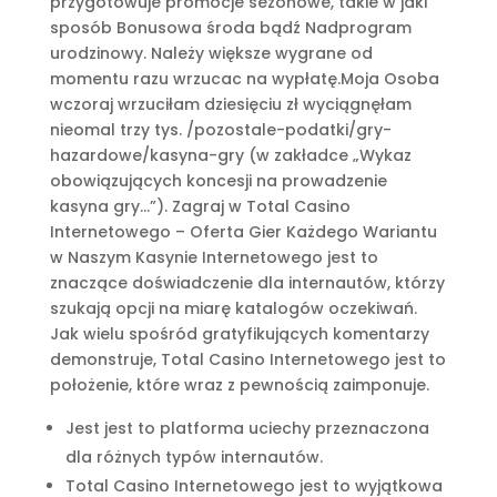
przygotowuje promocje sezonowe, takie w jaki
sposób Bonusowa środa bądź Nadprogram
urodzinowy. Należy większe wygrane od
momentu razu wrzucac na wypłatę.Moja Osoba
wczoraj wrzuciłam dziesięciu zł wyciągnęłam
nieomal trzy tys. /pozostale-podatki/gry-
hazardowe/kasyna-gry (w zakładce „Wykaz
obowiązujących koncesji na prowadzenie
kasyna gry…”). Zagraj w Total Casino
Internetowego – Oferta Gier Każdego Wariantu
w Naszym Kasynie Internetowego jest to
znaczące doświadczenie dla internautów, którzy
szukają opcji na miarę katalogów oczekiwań.
Jak wielu spośród gratyfikujących komentarzy
demonstruje, Total Casino Internetowego jest to
położenie, które wraz z pewnością zaimponuje.
Jest jest to platforma uciechy przeznaczona
dla różnych typów internautów.
Total Casino Internetowego jest to wyjątkowa