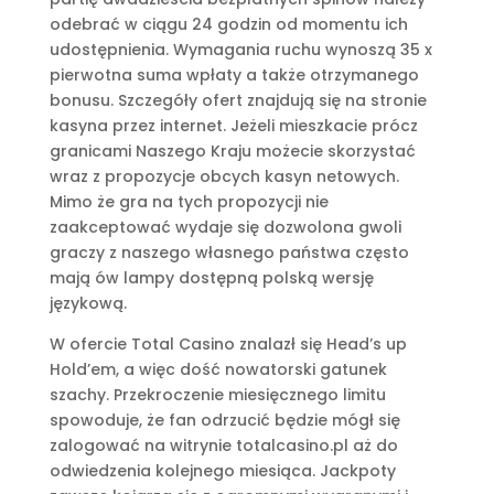
odebrać w ciągu 24 godzin od momentu ich
udostępnienia. Wymagania ruchu wynoszą 35 x
pierwotna suma wpłaty a także otrzymanego
bonusu. Szczegóły ofert znajdują się na stronie
kasyna przez internet. Jeżeli mieszkacie prócz
granicami Naszego Kraju możecie skorzystać
wraz z propozycje obcych kasyn netowych.
Mimo że gra na tych propozycji nie
zaakceptować wydaje się dozwolona gwoli
graczy z naszego własnego państwa często
mają ów lampy dostępną polską wersję
językową.
W ofercie Total Casino znalazł się Head’s up
Hold’em, a więc dość nowatorski gatunek
szachy. Przekroczenie miesięcznego limitu
spowoduje, że fan odrzucić będzie mógł się
zalogować na witrynie totalcasino.pl aż do
odwiedzenia kolejnego miesiąca. Jackpoty