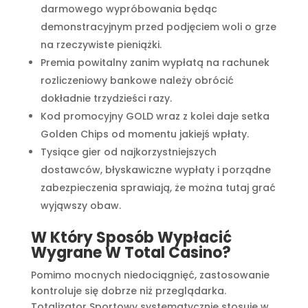
darmowego wypróbowania będąc
demonstracyjnym przed podjęciem woli o grze
na rzeczywiste pieniążki.
Premia powitalny zanim wypłatą na rachunek
rozliczeniowy bankowe należy obrócić
dokładnie trzydzieści razy.
Kod promocyjny GOLD wraz z kolei daje setka
Golden Chips od momentu jakiejś wpłaty.
Tysiące gier od najkorzystniejszych
dostawców, błyskawiczne wypłaty i porządne
zabezpieczenia sprawiają, że można tutaj grać
wyjąwszy obaw.
W Który Sposób Wypłacić
Wygrane W Total Casino?
Pomimo mocnych niedociągnięć, zastosowanie
kontroluje się dobrze niż przeglądarka.
Totalizator Sportowy systematycznie stosuje w