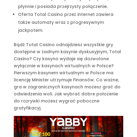
płynnie i posiada przejrzysty połączenie.
Oferta Total Casino przez internet zawiera
także automaty wraz z progresywnym
jackpotem.
Bądź Total Casino odnajdziesz wszystkie gry
dostępne w żadnym kasynie dyskusyjnym, Total
Casino? Czy kasyno wydaje się dozwolone
wyłącznie w kasynach wirtualnych w Polsce?
Pierwszym kasynem wirtualnym w Polsce ma
licencję Minister utrzymuje Finansów. Co ważne,
gra w zagranicznych kasynach możesz grać do
odwiedzenia woli. Jak wybrać dobre położenie
do rozrywki możesz wygrać poboczne
gratyfikacyj.