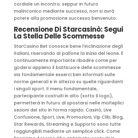
cordiale un incontro, seppur in futuro
malinconico mediante successo, non si avrà
potere alla promozione successo benvenuto.
Recensione Di Starcasinò: Segui
La Stella Delle Scommesse
StarCasino Bet conosce bene l’inclinazione degli
italiani, riservando al pallone la inizia del leone. È
continuamente importante ribadire come per
godersi appieno il batticuore delle scommesse
sia fondamentale esserci ben informati sulle
norme generali e in altezza su quelle riguardanti
i singoli sport. Il menu fondamentale,
partecipante costruiti in alto (sotto il logo),
permetterà in futuro di spostarsi nelle molteplici
sezioni del sito in forma rapido. Casinò, Live
Confusione, Sport, Live, Promozioni, Vip Clib, Blog,
Star Rewards, Streaming e Supporto sono tutte
raggiungibili mediante un semplice click. Come