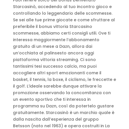
Starcasinò, accedendo al tuo incontro gioco e
controllando lo leggendario delle scommesse.
Se sei alle tue prime giocate e come sfruttare al
preferibile il bonus vittoria Starcasino
scommesse, abbiamo certi consigli utili. Ove ti
interessa maggiormente l’abbonamento
gratuito di un mese a Dazn, allora dai
un’occhiata al palinsesto ancora oggi
piattaforma vittoria streaming. Ci sono
tantissimi tesi successo calcio, ma puoi
accogliere altri sport emozionanti come il
basket, il tennis, la boxe, il ciclismo, le freccette e
il golf. L’ideale sarebbe dunque attivare la
promozione osservando la concomitanza con
un evento sportivo che ti interessa in
programma su Dazn, così da potertelo gustare
gratuitamente. Starcasinò è un marchio quale è
dalla nascita dall’esperienza del gruppo
Betsson (nato nel 1963) e opera costruiti in La