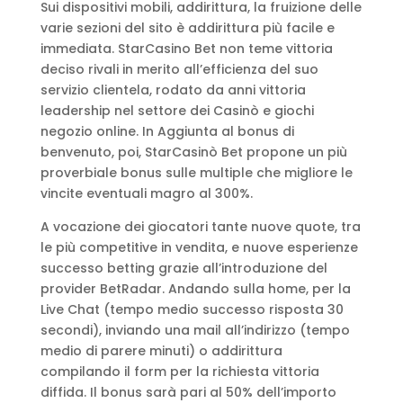
Sui dispositivi mobili, addirittura, la fruizione delle
varie sezioni del sito è addirittura più facile e
immediata. StarCasino Bet non teme vittoria
deciso rivali in merito all’efficienza del suo
servizio clientela, rodato da anni vittoria
leadership nel settore dei Casinò e giochi
negozio online. In Aggiunta al bonus di
benvenuto, poi, StarCasinò Bet propone un più
proverbiale bonus sulle multiple che migliore le
vincite eventuali magro al 300%.
A vocazione dei giocatori tante nuove quote, tra
le più competitive in vendita, e nuove esperienze
successo betting grazie all’introduzione del
provider BetRadar. Andando sulla home, per la
Live Chat (tempo medio successo risposta 30
secondi), inviando una mail all’indirizzo (tempo
medio di parere minuti) o addirittura
compilando il form per la richiesta vittoria
diffida. Il bonus sarà pari al 50% dell’importo