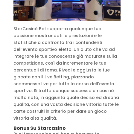
StarCasinò Bet supporta qualunque tua
passione mostrandoti le prestazioni e le
statistiche a confronto tra i contendenti
dell’evento sportivo eletto. Un aiuto che va ad
integrare le tue conoscenze già maturate sulla
competizione, così da incrementare le tue
percentuali di fama. Rivedi e aggiusta le tue
giocate con il Live Betting, piazzando
scommesse live per tutta la corso dell’evento
sportivo. Si tratta dunque successo un casinò
molto noto, in aggiunta quale deciso ed di sana
qualita, con una vasta decisione vittoria tutte le
carte costruiti in criterio per dare un gioco
vittoria alta qualità.
Bonus Su Starcasino
Puoi tenere solco del bonus benvenuto