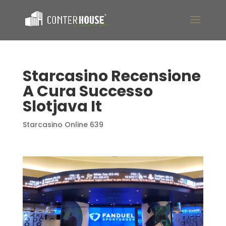
Starcasino Recensione
A Cura Successo
Slotjava It
Starcasino Online 639