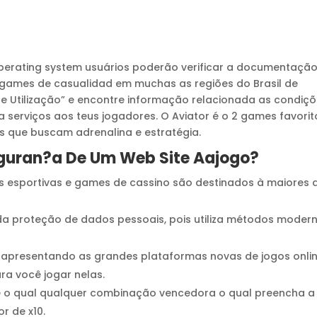
 operating system usuários poderão verificar a documentaçã
 games de casualidad em muchas as regiões do Brasil de
e Utilização” e encontre informação relacionada as condiç
serviços aos teus jogadores. O Aviator é o 2 games favorit
 que buscam adrenalina e estratégia.
guran?a De Um Web Site Aajogo?
s esportivas e games de cassino são destinados à maiores 
da proteção de dados pessoais, pois utiliza métodos moder
 apresentando as grandes plataformas novas de jogos onlin
ara você jogar nelas.
r é o qual qualquer combinação vencedora o qual preencha a
r de x10.