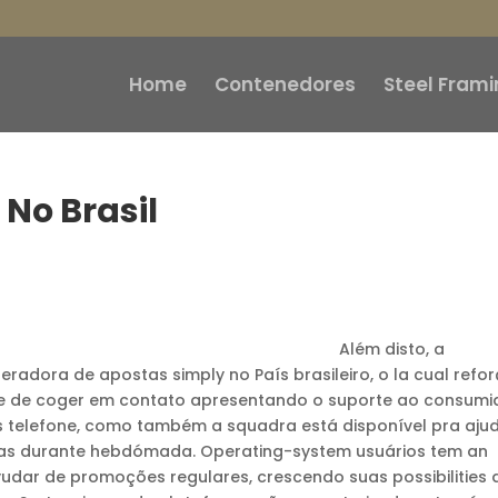
Home
Contenedores
Steel Frami
 No Brasil
Além disto, a
radora de apostas simply no País brasileiro, o la cual refo
ade de coger em contato apresentando o suporte ao consumi
ms telefone, como também a squadra está disponível pra aju
 dias durante hebdómada. Operating-system usuários tem an
yudar de promoções regulares, crescendo suas possibilities 