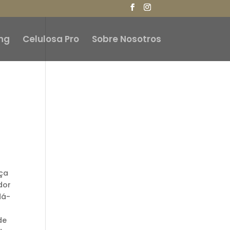
ng
Celulosa Pro
Sobre Nosotros
rça
dor
dá-
de