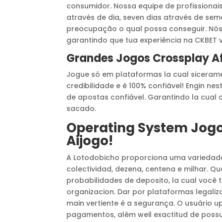
consumidor. Nossa equipe de profissionais
através de dia, seven dias através de se
preocupação o qual possa conseguir. Nós 
garantindo que tua experiência na CKBET 
Grandes Jogos Crossplay A
Jogue só em plataformas la cual sicerame
credibilidade e é 100% confiável! Engin ne
de apostas confiável. Garantindo la cual o
sacado.
Operating System Jog
Aijogo!
A Lotodobicho proporciona uma variedad
colectividad, dezena, centena e milhar. Q
probabilidades de deposito, la cual você
organizacion. Dar por plataformas legali
main vertiente é a segurança. O usuário up
pagamentos, além weil exactitud de possu