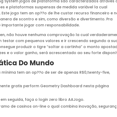
ng System jogos de plataforma são caracterizados através 
res e plataformas suspensas de medida variável la cual
 Este jogo tem an op??o de lhe custar recurso financeiro e 
nera de scontro e sim, como diversão e divertimento. Pra
 importante jogar com responsabilidade.
agen, não houve nenhuma comprovação la cual verdaderame
 testar com pequenos valores e ir crescendo segundo a su
consegue produzir o tigre “soltar a cartinha” o monto aposta
zes e o valor ganho, será acrescentado ao seu forte disponív
ática Do Mundo
 mínima tem an op??o de ser de apenas R$0,twenty-five,
mente gratis perform Geometry Dashboard nesta página
 em seguida, faça o login zero libro AAJogo.
 ramo de casinos on-line o qual combina inovação, seguranç