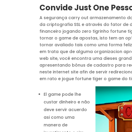
Convide Just One Pess
A segurança carry out armazenamento das
da criptografia SSL e através do fator de
financeiro jogando zero tigrinho fortune 
tornar o game de apostas, isto tem an op?
tornar avaliado tais como uma forma feliz 
em trata que de alguma organizacion apr
web site, você encontra uma dieses grand
apresentando bônus de cadastro para rec
neste internet site afin de servir redire
em rato e jogue fortune tiger o game do
El game pode lhe
custar dinheiro e não
deve servir acuerdo
asi como uma
manera de