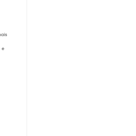
mais
 e