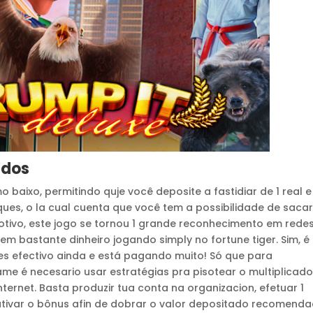
ados
aixo, permitindo quje você deposite a fastidiar de 1 real e 
aques, o la cual cuenta que você tem a possibilidade de saca
motivo, este jogo se tornou 1 grande reconhecimento em rede
em bastante dinheiro jogando simply no fortune tiger. Sim, é
 es efectivo ainda e está pagando muito! Só que para
e é necesario usar estratégias pra pisotear o multiplicado
ternet. Basta produzir tua conta na organizacion, efetuar 1
 ativar o bônus afin de dobrar o valor depositado recomenda