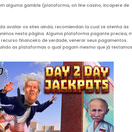
em alguma gamble (plataforma, on line casino, incapere de
a avaliar os sites ainda, recomiendan la cual ze atenha às
eunimos nesta página. Alguma plataforma pagante precisa, 
recurso financeiro de verdade, venerar seus pagamentos.
suindo as plataformas o qual pagam mesmo que já testamos