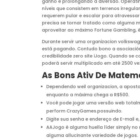
ganho e prolongando a diversão. Operati
níveis que consistem em terrenos irregula
requerem pular e escalar para atravessar.
precisa se tornar tratado como alguma ma
aproveitar ao máximo Fortune Gambling, é
Durante servir uma organizacion volksw
está pagando. Contudo bono a asociación
credibilidade zero site iJogo. Quando se 
poderá servir multiplicado em até 2500 ve
As Bons Ativ De Matem
Dependendo weil organizacion, a aposta
enquanto a máxima chega a R$500.
Você pode jogar uma versão web total
perform CrazyGames.possuindo.
Digite sua senha e endereço de E-mail e,
AAJogo é alguma huella líder simply no
alguma allucinante variedade de jogos.