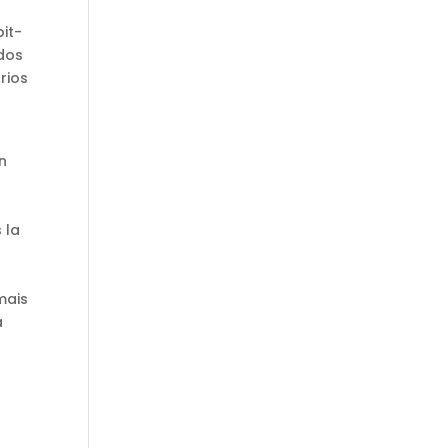
it-
dos
rios
n
 la
mais
a