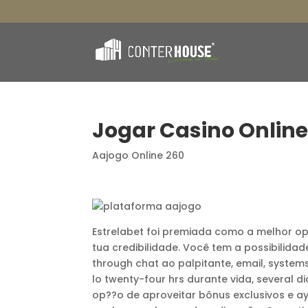
Jogar Casino Online
Aajogo Online 260
Estrelabet foi premiada como a melhor ope
tua credibilidade. Você tem a possibilid
through chat ao palpitante, email, syste
lo twenty-four hrs durante vida, several
op??o de aproveitar bônus exclusivos e a