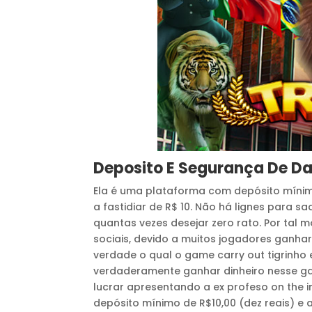
Deposito E Segurança De D
Ela é uma plataforma com depósito mínimo b
a fastidiar de R$ 10. Não há lignes para s
quantas vezes desejar zero rato. Por tal 
sociais, devido a muitos jogadores ganhar
verdade o qual o game carry out tigrinho
verdaderamente ganhar dinheiro nesse gam
lucrar apresentando a ex profeso on the in
depósito mínimo de R$10,00 (dez reais) e