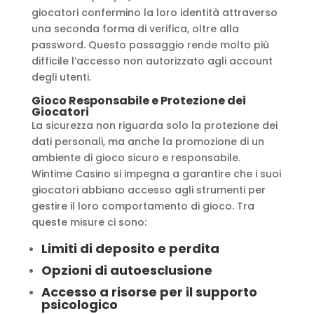
giocatori confermino la loro identità attraverso
una seconda forma di verifica, oltre alla
password. Questo passaggio rende molto più
difficile l’accesso non autorizzato agli account
degli utenti.
Gioco Responsabile e Protezione dei
Giocatori
La sicurezza non riguarda solo la protezione dei
dati personali, ma anche la promozione di un
ambiente di gioco sicuro e responsabile.
Wintime Casino si impegna a garantire che i suoi
giocatori abbiano accesso agli strumenti per
gestire il loro comportamento di gioco. Tra
queste misure ci sono:
Limiti di deposito e perdita
Opzioni di autoesclusione
Accesso a risorse per il supporto
psicologico