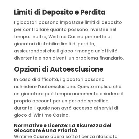
Limiti di Deposito e Perdita
I giocatori possono impostare limiti di deposito
per controllare quanto possono investire nel
tempo. Inoltre, Wintime Casino permette ai
giocatori di stabilire limiti di perdita,
assicurandosi che il gioco rimanga un’attività
divertente e non diventi un problema finanziario.
Opzioni di Autoesclusione
In caso di difficoltà, i giocatori possono
richiedere l’autoesclusione. Questo implica che
un giocatore può temporaneamente chiudere il
proprio account per un periodo specifico,
durante il quale non avrà accesso ai servizi di
gioco di Wintime Casino.
Normative e Licenze: La Sicurezza del
Giocatore è una Priorità
Wintime Casino opera sotto licenza rilasciata