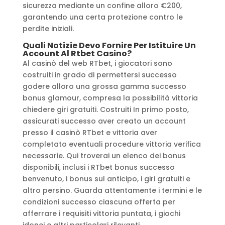
sicurezza mediante un confine alloro €200,
garantendo una certa protezione contro le
perdite iniziali.
Quali Notizie Devo Fornire Per Istituire Un
Account Al Rtbet Casino?
Al casinò del web RTbet, i giocatori sono
costruiti in grado di permettersi successo
godere alloro una grossa gamma successo
bonus glamour, compresa la possibilità vittoria
chiedere giri gratuiti. Costruiti In primo posto,
assicurati successo aver creato un account
presso il casinò RTbet e vittoria aver
completato eventuali procedure vittoria verifica
necessarie. Qui troverai un elenco dei bonus
disponibili, inclusi i RTbet bonus successo
benvenuto, i bonus sul anticipo, i giri gratuiti e
altro persino. Guarda attentamente i termini e le
condizioni successo ciascuna offerta per
afferrare i requisiti vittoria puntata, i giochi
idonei e altri particolari rilevanti.