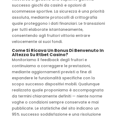
successo giochi da casinò e opzioni di
scommesse sportive. La sicurezza è una priorità
assoluta, mediante protocolli di crittografia
quale proteggono i dati finanziari. Le transazioni
per tutti elaborate istantaneamente,
consentendo agli fruitori vittoria entrare
velocemente ai suoi fondi.
Come Si Ricava Un Bonus Di Benvenuto In
Altezza Su Rtbet Casino?
Monitoriamo il feedback degli fruitori e
continuiamo a correggere le prestazioni,
mediante aggiornamenti previsti a fine di
espandere le funzionalità specifiche con lo
scopo successo dispositivi mobili. Qualunque
realizzata quale proponiamo è accompagnata
da termini chiaramente definiti — niente norme
vaghe o condizioni sempre conservate e mai
pubblicate. Le statistiche del sito indicano un
95% successo soddisfazione e una risoluzione