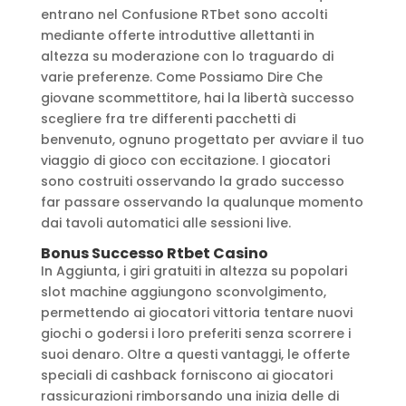
entrano nel Confusione RTbet sono accolti
mediante offerte introduttive allettanti in
altezza su moderazione con lo traguardo di
varie preferenze. Come Possiamo Dire Che
giovane scommettitore, hai la libertà successo
scegliere fra tre differenti pacchetti di
benvenuto, ognuno progettato per avviare il tuo
viaggio di gioco con eccitazione. I giocatori
sono costruiti osservando la grado successo
far passare osservando la qualunque momento
dai tavoli automatici alle sessioni live.
Bonus Successo Rtbet Casino
In Aggiunta, i giri gratuiti in altezza su popolari
slot machine aggiungono sconvolgimento,
permettendo ai giocatori vittoria tentare nuovi
giochi o godersi i loro preferiti senza scorrere i
suoi denaro. Oltre a questi vantaggi, le offerte
speciali di cashback forniscono ai giocatori
rassicurazioni rimborsando una inizia delle di