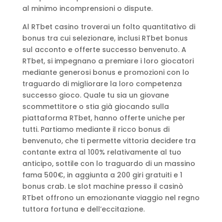
al minimo incomprensioni o dispute.
Al RTbet casino troverai un folto quantitativo di
bonus tra cui selezionare, inclusi RTbet bonus
sul acconto e offerte successo benvenuto. A
RTbet, si impegnano a premiare i loro giocatori
mediante generosi bonus e promozioni con lo
traguardo di migliorare la loro competenza
successo gioco. Quale tu sia un giovane
scommettitore o stia già giocando sulla
piattaforma RTbet, hanno offerte uniche per
tutti. Partiamo mediante il ricco bonus di
benvenuto, che ti permette vittoria decidere tra
contante extra al 100% relativamente al tuo
anticipo, sottile con lo traguardo di un massino
fama 500€, in aggiunta a 200 giri gratuiti e 1
bonus crab. Le slot machine presso il casinò
RTbet offrono un emozionante viaggio nel regno
tuttora fortuna e dell’eccitazione.