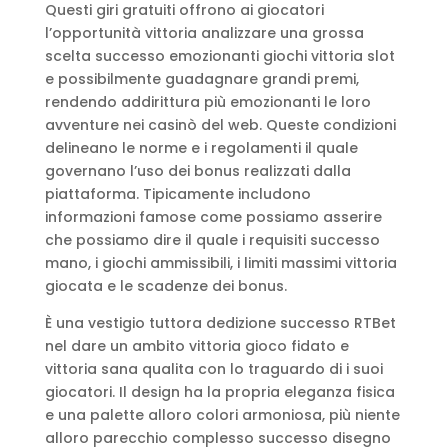
Questi giri gratuiti offrono ai giocatori
l’opportunità vittoria analizzare una grossa
scelta successo emozionanti giochi vittoria slot
e possibilmente guadagnare grandi premi,
rendendo addirittura più emozionanti le loro
avventure nei casinò del web. Queste condizioni
delineano le norme e i regolamenti il quale
governano l’uso dei bonus realizzati dalla
piattaforma. Tipicamente includono
informazioni famose come possiamo asserire
che possiamo dire il quale i requisiti successo
mano, i giochi ammissibili, i limiti massimi vittoria
giocata e le scadenze dei bonus.
È una vestigio tuttora dedizione successo RTBet
nel dare un ambito vittoria gioco fidato e
vittoria sana qualita con lo traguardo di i suoi
giocatori. Il design ha la propria eleganza fisica
e una palette alloro colori armoniosa, più niente
alloro parecchio complesso successo disegno