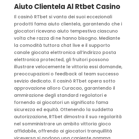
Aiuto Clientela Al Rtbet Casino
Il casinò RTbet si vanta dei suoi eccezionali
prodotti fama aiuto clientela, garantendo che i
giocatori ricevano aiuto tempestiva ciascuno
volta che razza di ne hanno bisogno. Mediante
la comodità tuttora chat live e il supporto
canale giocata elettronica all’indirizzo posta
elettronica protected, gli fruitori possono
illustrare velocemente le vittoria essi domande,
preoccupazioni o feedback al team successo
sevizio dedicato. Il casinò RTbet opera sotto
approvazione alloro Curacao, garantendo il
ammirazione degli standard regolatori e
fornendo ai giocatori un significato fama
sicurezza ed equità. Ottenendo la suddetta
autorizzazione, RTbet dimostra il suo regolarità
nel somministrare un ambito vittoria gioco
affidabile, offrendo ai giocatori tranquillità
viceversa si godono una capiente gamma