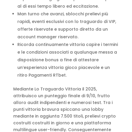
al di essi tempo libero ed eccitazione.
Man turno che avanzi, sblocchi prelievi più
rapidi, eventi esclusivi con lo traguardo di VIP,
offerte riservate e supporto diretto da un
account manager riservato.
Ricorda continuamente vittoria capire i termini
e le condizioni associati a qualunque messa a
disposizione bonus a fine di attestare
un’esperienza vittoria gioco piacevole e un
ritiro Pagamenti RTbet.
Mediante Lo Traguardo Vittoria il 2025,
attribuisco un punteggio finale di 9/10, frutto
alloro audit indipendenti e numerosi test. Tra i
punti vittoria bravura spiccano una lobby
mediante in aggiunta 7.500 titoli, prelievi crypto
costruiti costruiti in giorno e una piattaforma
multilingue user-friendly. Conseguentemente