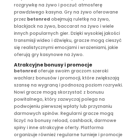
rozgrywkę na żywo i poczuć atmosferę
prawdziwego kasyna. Gry na żywo oferowane
przez
betonred
obejmują ruletkę na żywo,
blackjack na żywo, baccarat na żywo i wiele
innych popularnych gier. Dzięki wysokiej jakości
transmisji wideo i dźwięku, gracze mogą cieszyć
się realistycznymi emocjami i wrażeniami, jakie
oferują gry kasynowe na żywo.
Atrakcyjne bonusy i promocje
betonred
oferuje swoim graczom szeroki
wachlarz bonusów i promocji, które zwiększają
szansę na wygraną i podnoszą poziom rozrywki.
Nowi gracze mogą skorzystać z bonusu
powitalnego, który zazwyczaj polega na
podwojeniu pierwszej wpłaty lub przyznaniu
darmowych spinów. Regularni gracze mogą
liczyć na bonusy reload, cashback, darmowe
spiny i inne atrakcyjne oferty. Platforma
organizuje również regularne turnieje i promocje