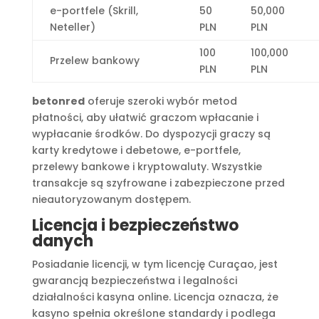
e-portfele (Skrill,
50
50,000
Neteller)
PLN
PLN
100
100,000
Przelew bankowy
PLN
PLN
betonred
oferuje szeroki wybór metod
płatności, aby ułatwić graczom wpłacanie i
wypłacanie środków. Do dyspozycji graczy są
karty kredytowe i debetowe, e-portfele,
przelewy bankowe i kryptowaluty. Wszystkie
transakcje są szyfrowane i zabezpieczone przed
nieautoryzowanym dostępem.
Licencja i bezpieczeństwo
danych
Posiadanie licencji, w tym licencję Curaçao, jest
gwarancją bezpieczeństwa i legalności
działalności kasyna online. Licencja oznacza, że
kasyno spełnia określone standardy i podlega