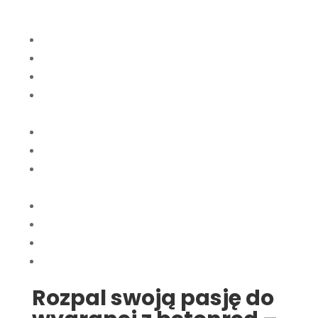
kasyno online, zakłady na żywo i bogaty
program lojalnościowy czekają.
Szeroki wybór gier w betonred
Nowoczesne sloty wideo
Gry stołowe – klasyka w nowym wydaniu
Gry na żywo – emocje jak w prawdziwym
kasynie
Atrakcyjne bonusy i promocje
Program lojalnościowy i VIP
Kluczowe korzyści z programów
lojalnościowych
Regularne promocje i turnieje
Bezpieczeństwo i metody płatności
Licencja i bezpieczeństwo danych
Odpowiedzialna gra
Rozpal swoją pasję do