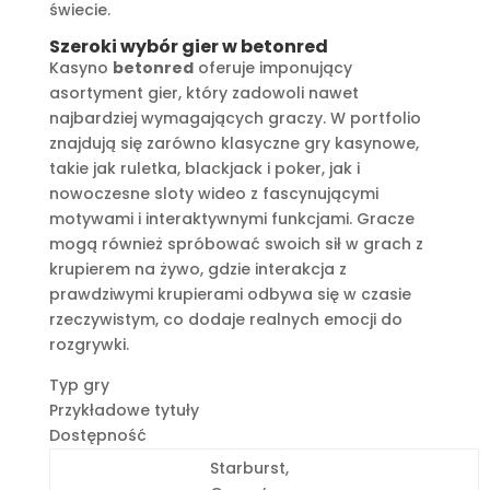
świecie.
Szeroki wybór gier w betonred
Kasyno
betonred
oferuje imponujący
asortyment gier, który zadowoli nawet
najbardziej wymagających graczy. W portfolio
znajdują się zarówno klasyczne gry kasynowe,
takie jak ruletka, blackjack i poker, jak i
nowoczesne sloty wideo z fascynującymi
motywami i interaktywnymi funkcjami. Gracze
mogą również spróbować swoich sił w grach z
krupierem na żywo, gdzie interakcja z
prawdziwymi krupierami odbywa się w czasie
rzeczywistym, co dodaje realnych emocji do
rozgrywki.
Typ gry
Przykładowe tytuły
Dostępność
Starburst,