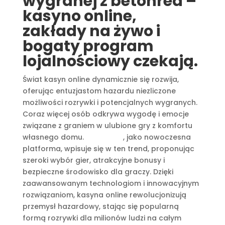
wygranej z betonred –
kasyno online,
zakłady na żywo i
bogaty program
lojalnościowy czekają.
Świat kasyn online dynamicznie się rozwija,
oferując entuzjastom hazardu niezliczone
możliwości rozrywki i potencjalnych wygranych.
Coraz więcej osób odkrywa wygodę i emocje
związane z graniem w ulubione gry z komfortu
własnego domu.
betonred
, jako nowoczesna
platforma, wpisuje się w ten trend, proponując
szeroki wybór gier, atrakcyjne bonusy i
bezpieczne środowisko dla graczy. Dzięki
zaawansowanym technologiom i innowacyjnym
rozwiązaniom, kasyna online rewolucjonizują
przemysł hazardowy, stając się popularną
formą rozrywki dla milionów ludzi na całym