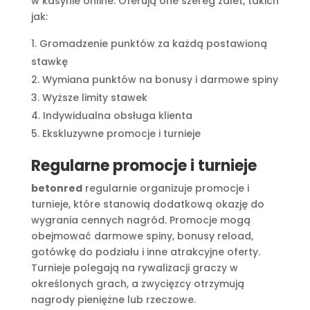
w kasynie online. Oferują one szereg zalet, takich
jak:
Gromadzenie punktów za każdą postawioną
stawkę
Wymiana punktów na bonusy i darmowe spiny
Wyższe limity stawek
Indywidualna obsługa klienta
Ekskluzywne promocje i turnieje
Regularne promocje i turnieje
betonred
regularnie organizuje promocje i
turnieje, które stanowią dodatkową okazję do
wygrania cennych nagród. Promocje mogą
obejmować darmowe spiny, bonusy reload,
gotówkę do podziału i inne atrakcyjne oferty.
Turnieje polegają na rywalizacji graczy w
określonych grach, a zwycięzcy otrzymują
nagrody pieniężne lub rzeczowe.