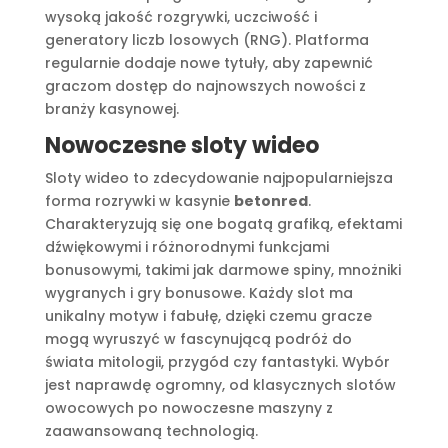
wysoką jakość rozgrywki, uczciwość i
generatory liczb losowych (RNG). Platforma
regularnie dodaje nowe tytuły, aby zapewnić
graczom dostęp do najnowszych nowości z
branży kasynowej.
Nowoczesne sloty wideo
Sloty wideo to zdecydowanie najpopularniejsza
forma rozrywki w kasynie
betonred
.
Charakteryzują się one bogatą grafiką, efektami
dźwiękowymi i różnorodnymi funkcjami
bonusowymi, takimi jak darmowe spiny, mnożniki
wygranych i gry bonusowe. Każdy slot ma
unikalny motyw i fabułę, dzięki czemu gracze
mogą wyruszyć w fascynującą podróż do
świata mitologii, przygód czy fantastyki. Wybór
jest naprawdę ogromny, od klasycznych slotów
owocowych po nowoczesne maszyny z
zaawansowaną technologią.