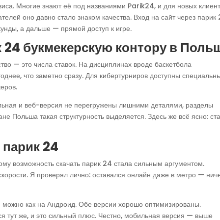
виса. Многие знают её под названиями Parik24, и для новых клиен
телей оно давно стало знаком качества. Вход на сайт через парик
унды, а дальше — прямой доступ к игре.
 24 букмекерскую контору в Поль
тво — это числа ставок. На дисциплинах вроде баскетбола
парик 2
годнее, что заметно сразу. Для кибертурниров доступны специальн
керов.
льная и веб-версия не перегружены лишними деталями, разделы
ане Польша такая структурность выделяется. Здесь же всё ясно: ст
парик 24
тому возможность скачать парик 24 стала сильным аргументом.
скорости. Я проверял лично: оставался онлайн даже в метро — нич
/
можно как на Андроид. Обе версии хорошо оптимизированы.
я тут же, и это сильный плюс. Честно, мобильная версия — выше