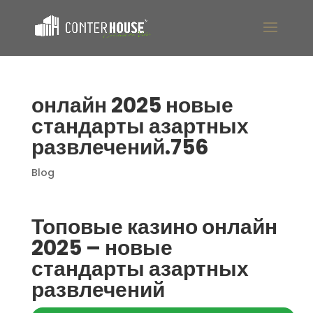
онлайн 2025 новые
стандарты азартных
развлечений.756
Blog
Топовые казино онлайн
2025 – новые
стандарты азартных
развлечений