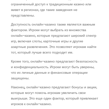
ограниченный доступ к традиционным казино или
живет в регионах, где такие заведения не
представлены.
Доступность онлайн-казино также является важным
фактором. Игроки могут выбрать из множества
онлайн-казино, которые предлагают широкий спектр
игр, включая слоты, карточные игры и другие
азартные развлечения. Это позволяет игрокам найти
тот, который лучше всего подходит им.
Кроме того, онлайн-казино предлагают безопасность
и конфиденциальность. Игроки могут быть уверены,
что их личные данные и финансовые операции
защищены.
Наконец, онлайн-казино предлагают бонусы и акции,
которые могут помочь игрокам увеличить свои
выигрыши. Это еще один фактор, который привлекает
игроков к онлайн-казино.