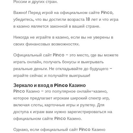
России и других стран.
Важно! Перед игрой на официальном сайте Pinco,
убедитесь, что вы достигли возраста 18 лет и что игра
в казино является законной в вашей стране.
Никогда не играйте в казино, если вы не уверены в
своих финансовых возможностях.
Официальный сайт Pinco – это место, где вы можете
играть онлайн, получать бонусы и выигрывать
реальные деньги. Не откладывайте до будущего –
играйте сейчас и получайте выигрыши!
Зеркало и вход в Pinco Казино
Pinco Казино – это популярное онлайн-казино,
которое предлагает игрокам широкий спектр игр,
включая слоты, карточные игры и рулетку. Для
доступа к играм вам нужно зарегистрироваться на
официальном сайте Pinco Казино.
Однако, если официальный сайт Pinco Казино