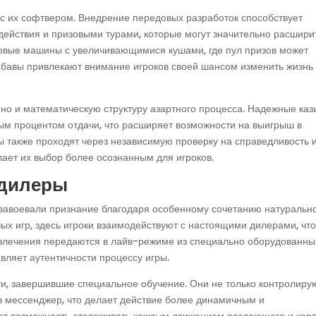
с их софтвером. Внедрение передовых разработок способствует
действия и призовыми турами, которые могут значительно расшири
овые машины с увеличивающимися кушами, где пул призов может
абавы привлекают внимание игроков своей шансом изменить жизнь
 но и математическую структуру азартного процесса. Надежные каз
ым процентом отдачи, что расширяет возможности на выигрыш в
ы также проходят через независимую проверку на справедливость 
лает их выбор более осознанным для игроков.
 дилеры
н завоевали признание благодаря особенному сочетанию натуральн
ых игр, здесь игроки взаимодействуют с настоящими дилерами, чт
влечения передаются в лайв-режиме из специально оборудованны
авляет аутентичности процессу игры.
и, завершившие специальное обучение. Они не только контролиру
з мессенджер, что делает действие более динамичным и