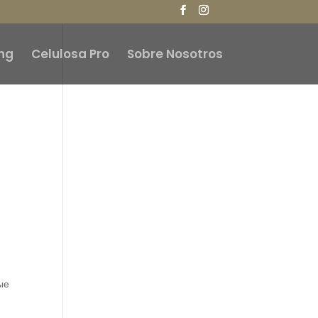
ng
Celulosa Pro
Sobre Nosotros
ые