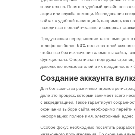
значительна. Понятно удобный дизайн позволя
акции или служба помощи. Исследования свиде
сайтах с удобной навигацией, например, как н
находиться в онлайн-казино и совершат ставки
Продуктивная передвижение также вмещает в 
телефонов более 60% пользователей склоняют
чтобы все без исключения элементы сайта, та
функционала. Оперативная подгрузка страниц 
довольство пользователей и их преданность к 
Создание аккаунта вулк
Для большинства различных игроков регистрац
деле это процесс, который занимает всего не
с аккредитацией. Такое гарантирует сохранно
окончании выбора сайта необходимо перейти н
информацию: полное имя, электронный адрес 
Особое фокус необходимо посвятить разработке
незаконного проникновения. По окончании вне