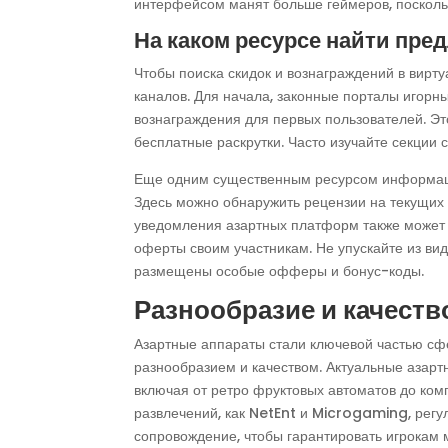
интерфейсом манят больше геймеров, поскольк
На каком ресурсе найти пре
Чтобы поиска скидок и вознаграждений в вирт
каналов. Для начала, законные порталы игорн
вознаграждения для первых пользователей. Это
бесплатные раскрутки. Часто изучайте секции
Еще одним существенным ресурсом информаци
Здесь можно обнаружить рецензии на текущих
уведомления азартных платформ также может
оферты своим участникам. Не упускайте из вид
размещены особые офферы и бонус-коды.
Разнообразие и качест
Азартные аппараты стали ключевой частью сфе
разнообразием и качеством. Актуальные азар
включая от ретро фруктовых автоматов до ко
развлечений, как NetEnt и Microgaming, регу
сопровождение, чтобы гарантировать игрокам 