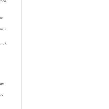
рса.
ых
ак и
лей.
оим
их