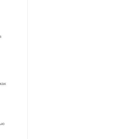
в
как
тью
е