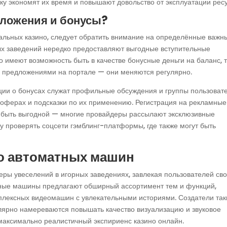
у экономят их время и повышают довольство от эксплуатации ресу
дложения и бонусы?
уальных казино, следует обратить внимание на определённые важн
ых заведений нередко предоставляют выгодные вступительные
 имеют возможность быть в качестве бонусные деньги на баланс, т
 с предложениями на портале — они меняются регулярно.
и о бонусах служат профильные обсуждения и группы пользовате
 оферах и подсказки по их применению. Регистрация на рекламные
 быть выгодной — многие провайдеры рассылают эксклюзивные
у проверять соцсети гэмблинг-платформы, где также могут быть
во автоматных машин
ры увеселений в игорных заведениях, завлекая пользователей св
тные машины предлагают обширный ассортимент тем и функций,
мплексных видеомашин с увлекательными историями. Создатели так
лярно намереваются повышать качество визуализацию и звуковое
максимально реалистичный экспириенс казино онлайн.