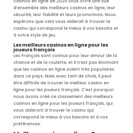
casinos en ligne de 2025 vous offre une vue
d’ensemble des meilleurs casinos en ligne, leur
sécurité, leur fiabilité et leurs promotions. Nous
espérons que cela vous aiderait à trouver le
casino qui correspond le mieux à vos besoins et
à votre style de jeu.
Les meilleurs casinos en ligne pour les
joueurs français
Les Français sont connus pour leur amour de la
chance et de la roulette, et il n’est pas étonnant
que les casinos en ligne soient très populaires
dans ce pays. Mais avec tant de choix, il peut
être difficile de trouver le meilleur casino en
ligne pour les joueurs français. C’est pourquoi
nous avons créé ce classement des meilleurs
casinos en ligne pour les joueurs français, qui
vous aideront à trouver le casino qui
correspond le mieux à vos besoins et à vos
préférences.