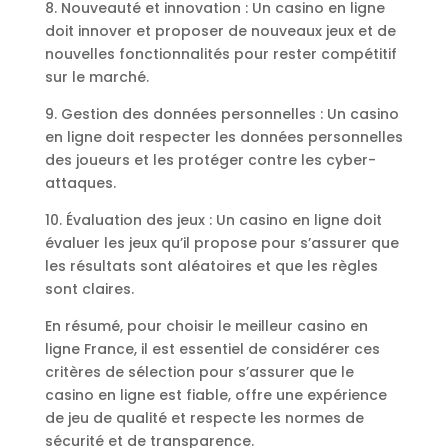
8. Nouveauté et innovation : Un casino en ligne
doit innover et proposer de nouveaux jeux et de
nouvelles fonctionnalités pour rester compétitif
sur le marché.
9. Gestion des données personnelles : Un casino
en ligne doit respecter les données personnelles
des joueurs et les protéger contre les cyber-
attaques.
10. Évaluation des jeux : Un casino en ligne doit
évaluer les jeux qu’il propose pour s’assurer que
les résultats sont aléatoires et que les règles
sont claires.
En résumé, pour choisir le meilleur casino en
ligne France, il est essentiel de considérer ces
critères de sélection pour s’assurer que le
casino en ligne est fiable, offre une expérience
de jeu de qualité et respecte les normes de
sécurité et de transparence.