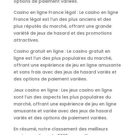
options de paiement variées.
Casino en ligne France lègal : Le casino en ligne
France lègal est l’un des plus anciens et des
plus réputés du marché, offrant une grande
variété de jeux de hasard et des promotions
attractives.
Casino gratuit en ligne : Le casino gratuit en
ligne est l’un des plus populaires du marché,
offrant une expérience de jeu en ligne amusante
et sans frais avec des jeux de hasard variés et
des options de paiement variées.
Jeux casino en ligne : Les jeux casino en ligne
sont l’un des aspects les plus populaires du
marché, offrant une expérience de jeu en ligne
amusante et variée avec des jeux de hasard
variés et des options de paiement variées.
En résumé, notre classement des meilleurs