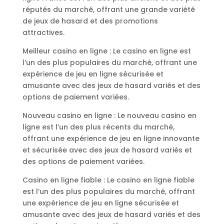
réputés du marché, offrant une grande variété
de jeux de hasard et des promotions
attractives.
Meilleur casino en ligne : Le casino en ligne est
l’un des plus populaires du marché, offrant une
expérience de jeu en ligne sécurisée et
amusante avec des jeux de hasard variés et des
options de paiement variées.
Nouveau casino en ligne : Le nouveau casino en
ligne est l’un des plus récents du marché,
offrant une expérience de jeu en ligne innovante
et sécurisée avec des jeux de hasard variés et
des options de paiement variées.
Casino en ligne fiable : Le casino en ligne fiable
est l’un des plus populaires du marché, offrant
une expérience de jeu en ligne sécurisée et
amusante avec des jeux de hasard variés et des