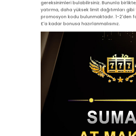
gereksinimleri bulabilirsiniz. Bununla birlikte
yatırma, daha yüksek limit dağıtımları gibi 
promosyon kodu bulunmaktadır. 1-2'den fa
£'a kadar bonusa hazırlanmalısınız.