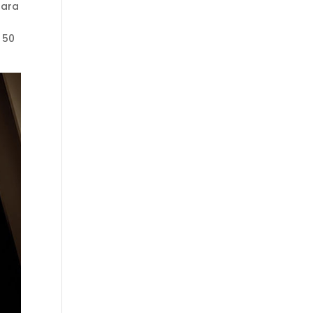
para
 50