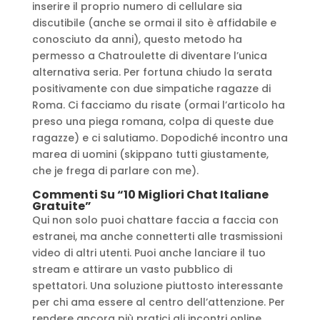
inserire il proprio numero di cellulare sia
discutibile (anche se ormai il sito è affidabile e
conosciuto da anni), questo metodo ha
permesso a Chatroulette di diventare l’unica
alternativa seria. Per fortuna chiudo la serata
positivamente con due simpatiche ragazze di
Roma. Ci facciamo du risate (ormai l’articolo ha
preso una piega romana, colpa di queste due
ragazze) e ci salutiamo. Dopodiché incontro una
marea di uomini (skippano tutti giustamente,
che je frega di parlare con me).
Commenti Su “10 Migliori Chat Italiane
Gratuite”
Qui non solo puoi chattare faccia a faccia con
estranei, ma anche connetterti alle trasmissioni
video di altri utenti. Puoi anche lanciare il tuo
stream e attirare un vasto pubblico di
spettatori. Una soluzione piuttosto interessante
per chi ama essere al centro dell’attenzione. Per
rendere ancora più pratici gli incontri online