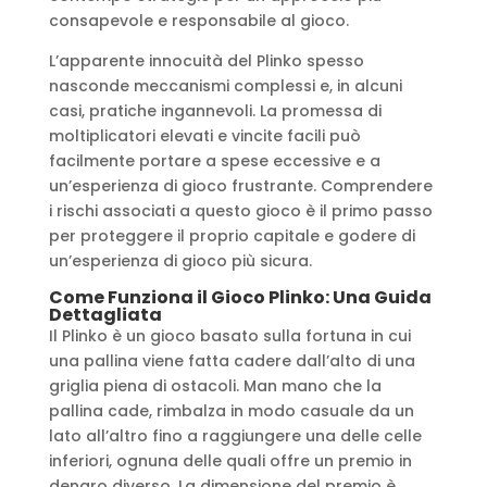
consapevole e responsabile al gioco.
L’apparente innocuità del Plinko spesso
nasconde meccanismi complessi e, in alcuni
casi, pratiche ingannevoli. La promessa di
moltiplicatori elevati e vincite facili può
facilmente portare a spese eccessive e a
un’esperienza di gioco frustrante. Comprendere
i rischi associati a questo gioco è il primo passo
per proteggere il proprio capitale e godere di
un’esperienza di gioco più sicura.
Come Funziona il Gioco Plinko: Una Guida
Dettagliata
Il Plinko è un gioco basato sulla fortuna in cui
una pallina viene fatta cadere dall’alto di una
griglia piena di ostacoli. Man mano che la
pallina cade, rimbalza in modo casuale da un
lato all’altro fino a raggiungere una delle celle
inferiori, ognuna delle quali offre un premio in
denaro diverso. La dimensione del premio è