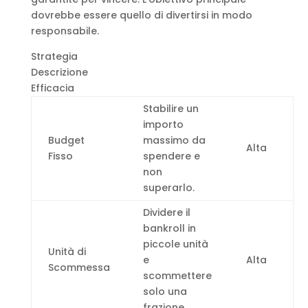
dovrebbe essere quello di divertirsi in modo
responsabile.
Strategia
Descrizione
Efficacia
Stabilire un
importo
Budget
massimo da
Alta
Fisso
spendere e
non
superarlo.
Dividere il
bankroll in
piccole unità
Unità di
e
Alta
Scommessa
scommettere
solo una
frazione.