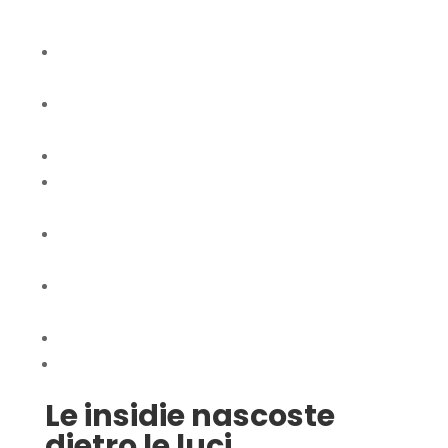
negative e strategie per giocatori
consapevoli.
Come Funziona il Gioco Plinko: Una Guida
Dettagliata
Analisi delle Recensioni Negative: Cosa Dicono
i Giocatori?
I Rischi Associati al Gioco Plinko Online
Importanza delle Licenze e della
Regolamentazione
Gestione del Bankroll: Strategie per Limitare le
Perdite
Come Scegliere un Casinò Online Affidabile
per Plinko
Fattori Chiave da Considerare
Conclusioni
Le insidie nascoste
dietro le luci