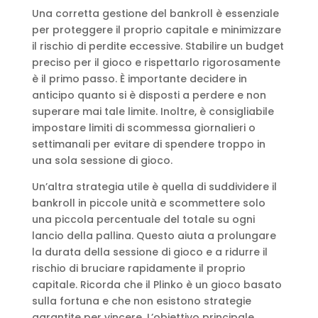
Una corretta gestione del bankroll è essenziale
per proteggere il proprio capitale e minimizzare
il rischio di perdite eccessive. Stabilire un budget
preciso per il gioco e rispettarlo rigorosamente
è il primo passo. È importante decidere in
anticipo quanto si è disposti a perdere e non
superare mai tale limite. Inoltre, è consigliabile
impostare limiti di scommessa giornalieri o
settimanali per evitare di spendere troppo in
una sola sessione di gioco.
Un’altra strategia utile è quella di suddividere il
bankroll in piccole unità e scommettere solo
una piccola percentuale del totale su ogni
lancio della pallina. Questo aiuta a prolungare
la durata della sessione di gioco e a ridurre il
rischio di bruciare rapidamente il proprio
capitale. Ricorda che il Plinko è un gioco basato
sulla fortuna e che non esistono strategie
garantite per vincere. L’obiettivo principale