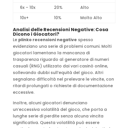
6x – 10x
20%
Alto
10x+
10%
Molto Alto
Analisi delle Recensioni Negative: Cosa
Dicono i Giocatori?
Le
plinko recensioni negative
spesso
evidenziano una serie di problemi comuni. Molti
giocatori lamentano la mancanza di
trasparenza riguardo al generatore di numeri
casuali (RNG) utilizzato dai vari casinò online,
sollevando dubbi sull’equità del gioco. Altri
segnalano difficoltà nel prelevare le vincite, con
ritardi prolungati o richieste di documentazione
eccessive.
Inoltre, alcuni giocatori denunciano
un’eccessiva volatilità del gioco, che porta a
lunghe serie di perdite senza alcuna vincita
significativa. Questa volatilità può essere