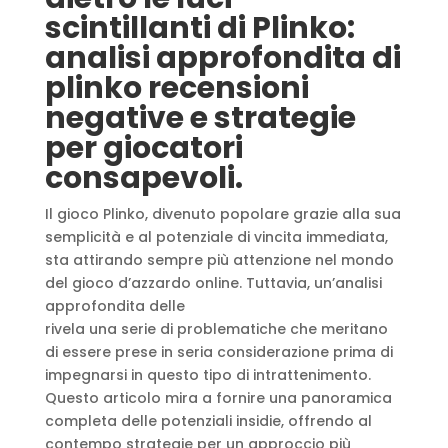
scintillanti di Plinko:
analisi approfondita di
plinko recensioni
negative e strategie
per giocatori
consapevoli.
Il gioco Plinko, divenuto popolare grazie alla sua
semplicità e al potenziale di vincita immediata,
sta attirando sempre più attenzione nel mondo
del gioco d’azzardo online. Tuttavia, un’analisi
approfondita delle
plinko recensioni negative
rivela una serie di problematiche che meritano
di essere prese in seria considerazione prima di
impegnarsi in questo tipo di intrattenimento.
Questo articolo mira a fornire una panoramica
completa delle potenziali insidie, offrendo al
contempo strategie per un approccio più