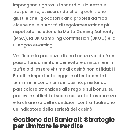
impongono rigorosi standard di sicurezza e
trasparenza, assicurando che i giochi siano
giusti e che i giocatori siano protetti da frodi.
Alcune delle autorità di regolamentazione più
rispettate includono la Malta Gaming Authority
(MGA), la UK Gambling Commission (UKGC) e la
Curaçao eGaming.
Verificare la presenza di una licenza valida è un
passo fondamentale per evitare di incorrere in
truffe o di essere vittime di casinò non affidabili.
È inoltre importante leggere attentamente i
termini e le condizioni del casinò, prestando
particolare attenzione alle regole sui bonus, sui
prelievi e sui limiti di scommessa. La trasparenza
e la chiarezza delle condizioni contrattuali sono
un indicatore della serietà del casinò.
Gestione del Bankroll: Strategie
per Limitare le Perdite