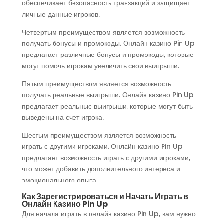
обеспечивает безопасность транзакций и защищает
личные данные игроков.
Четвертым преимуществом является возможность
получать бонусы и промокоды. Онлайн казино Pin Up
предлагает различные бонусы и промокоды, которые
могут помочь игрокам увеличить свои выигрыши.
Пятым преимуществом является возможность
получать реальные выигрыши. Онлайн казино Pin Up
предлагает реальные выигрыши, которые могут быть
выведены на счет игрока.
Шестым преимуществом является возможность
играть с другими игроками. Онлайн казино Pin Up
предлагает возможность играть с другими игроками,
что может добавить дополнительного интереса и
эмоционального опыта.
Как Зарегистрироваться и Начать Играть в
Онлайн Казино Pin Up
Для начала играть в онлайн казино Pin Up, вам нужно