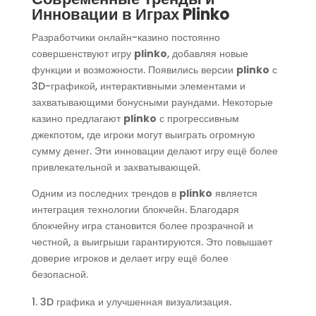
Инновации в Играх Plinko
Разработчики онлайн-казино постоянно
совершенствуют игру
plinko
, добавляя новые
функции и возможности. Появились версии
plinko
с
3D-графикой, интерактивными элементами и
захватывающими бонусными раундами. Некоторые
казино предлагают
plinko
с прогрессивным
джекпотом, где игроки могут выиграть огромную
сумму денег. Эти инновации делают игру ещё более
привлекательной и захватывающей.
Одним из последних трендов в
plinko
является
интеграция технологии блокчейн. Благодаря
блокчейну игра становится более прозрачной и
честной, а выигрыши гарантируются. Это повышает
доверие игроков и делает игру ещё более
безопасной.
3D графика и улучшенная визуализация.