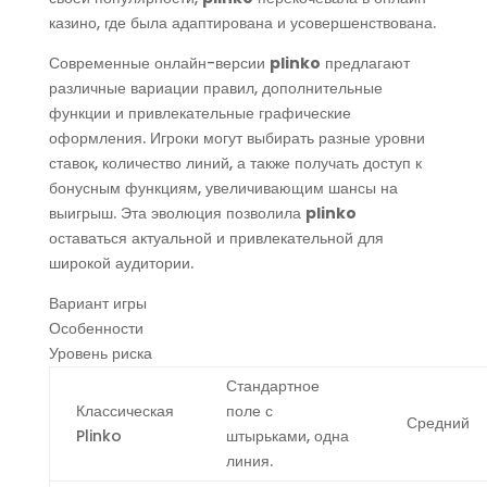
казино, где была адаптирована и усовершенствована.
Современные онлайн-версии
plinko
предлагают
различные вариации правил, дополнительные
функции и привлекательные графические
оформления. Игроки могут выбирать разные уровни
ставок, количество линий, а также получать доступ к
бонусным функциям, увеличивающим шансы на
выигрыш. Эта эволюция позволила
plinko
оставаться актуальной и привлекательной для
широкой аудитории.
Вариант игры
Особенности
Уровень риска
Стандартное
Классическая
поле с
Средний
Plinko
штырьками, одна
линия.