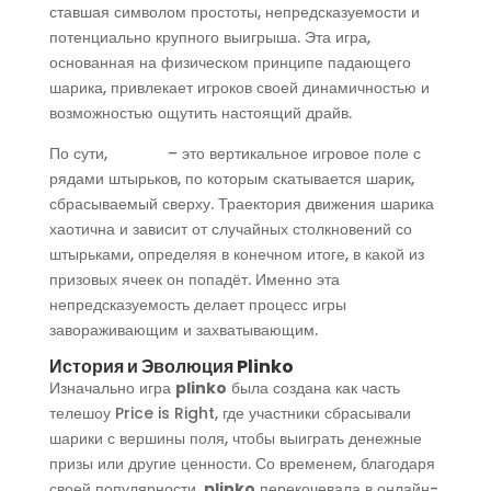
ставшая символом простоты, непредсказуемости и
потенциально крупного выигрыша. Эта игра,
основанная на физическом принципе падающего
шарика, привлекает игроков своей динамичностью и
возможностью ощутить настоящий драйв.
По сути,
plinko
– это вертикальное игровое поле с
рядами штырьков, по которым скатывается шарик,
сбрасываемый сверху. Траектория движения шарика
хаотична и зависит от случайных столкновений со
штырьками, определяя в конечном итоге, в какой из
призовых ячеек он попадёт. Именно эта
непредсказуемость делает процесс игры
завораживающим и захватывающим.
История и Эволюция Plinko
Изначально игра
plinko
была создана как часть
телешоу Price is Right, где участники сбрасывали
шарики с вершины поля, чтобы выиграть денежные
призы или другие ценности. Со временем, благодаря
своей популярности,
plinko
перекочевала в онлайн-