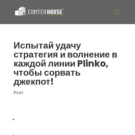
Испытай удачу
стратегия и волнение в
каждой линии Plinko,
чтобы сорвать
джекпот!
Post
Испытай удачу: стратегия и волнение в каждой
линии Plinko, чтобы сорвать джекпот!