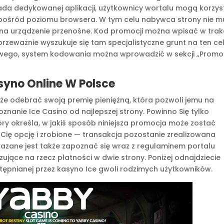
iada dedykowanej aplikacji, użytkownicy wortalu mogą korzy
ośród poziomu browsera. W tym celu nabywca strony nie m
a urządzenie przenośne. Kod promocji można wpisać w trak
rzeważnie wyszukuje się tam specjalistyczne grunt na ten cel
owego, system kodowania można wprowadzić w sekcji „Promo
syno Online W Polsce
e odebrać swoją premię pieniężną, która pozwoli jemu na
nanie Ice Casino od najlepszej strony. Powinno Się tylko
óry określa, w jakiś sposób niniejsza promocja może zostać
Cię opcję i zrobione — transakcja pozostanie zrealizowana
kazane jest także zapoznać się wraz z regulaminem portalu
ące na rzecz płatności w dwie strony. Poniżej odnajdziecie
tępnianej przez kasyno Ice gwoli rodzimych użytkowników.