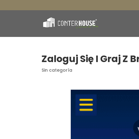
Zaloguj Się I Graj Z
Sin categoría