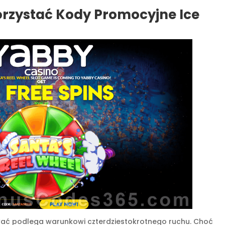
zystać Kody Promocyjne Ice
ać podlega warunkowi czterdziestokrotnego ruchu. Choć