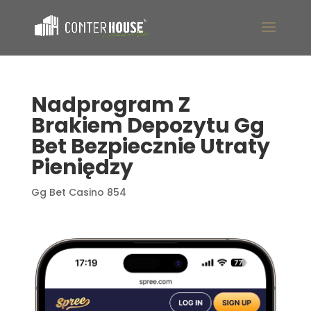
Nadprogram Z
Brakiem Depozytu Gg
Bet Bezpiecznie Utraty
Pieniędzy
Gg Bet Casino 854