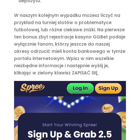
depozytu.
W naszym kolejnym wypadku możesz liczyć na
przykład na turniej slotów o problematyce
futbolowej, lub różne ciekawe zniżki. Na pierwsze
ten bonus zbyt rejestracje kasyno GGBet podaje
wyłącznie fanom, którzy jeszcze do naszej
okresy odrzucić mieli konta bankowego w tymże
portalu internetowym. Wpisz w nim wszelkie
niezbędne informacje i następnie wyślij je,
klikając w zielony klawisz ZAPISAĆ SIĘ.