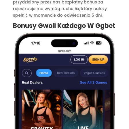
przydzielony przez nas bezpłatny bonus za
rejestracje ma wymóg ruchu 5x, który należy
spełnić w momencie do odwiedzenia 5 dni.
Bonusy Gwoli Każdego W Ggbet