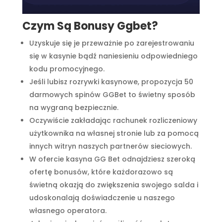
Czym Są Bonusy Ggbet?
Uzyskuje się je przeważnie po zarejestrowaniu
się w kasynie bądź naniesieniu odpowiedniego
kodu promocyjnego.
Jeśli lubisz rozrywki kasynowe, propozycja 50
darmowych spinów GGBet to świetny sposób
na wygraną bezpiecznie.
Oczywiście zakładając rachunek rozliczeniowy
użytkownika na własnej stronie lub za pomocą
innych witryn naszych partnerów sieciowych.
W ofercie kasyna GG Bet odnajdziesz szeroką
ofertę bonusów, które każdorazowo są
świetną okazją do zwiększenia swojego salda i
udoskonalają doświadczenie u naszego
własnego operatora.