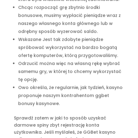
Chcąc rozpocząć grę zbytnio środki
bonusowe, musimy wypłacić pieniądze wraz z
naszego własnego konta głównego lub w
odrębny sposób wyzerować saldo.
Wskazane Jest tak zdobyte pieniądze
spróbować wykorzystać na bardzo bogatą
ofertę komputerów, którą przygotowaliśmy.
Odrzucić można więc na własną rękę wybrać
samemu gry, w której to chcemy wykorzystać
tę opcję.
Owo określa, że regularnie, jak tydzień, kasyno
proponuje naszym kontrahentom ggbet
bonusy kasynowe.
Sprawdź zatem w jaki to sposób uzyskać
darmowe spiny zbyt rejestrację konta
użytkownika. Jeśli myślałeś, że GGBet kasyno