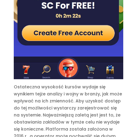
Ostateczna wysokość kursów wydaje się
wynikiem tejże analizy i wojny w branży, jak może
wpływać na ich zmienność. Aby uzyskać dostęp
do tej możliwości wystarczy zarejestrować się
na systemie. Najważniejszą zaletą jest jest to, że
obstawiania zakładów w tymże celu nie wydaje
się konieczne. Platforma została założona w
2016 r., a operator może pochwalić się dużym