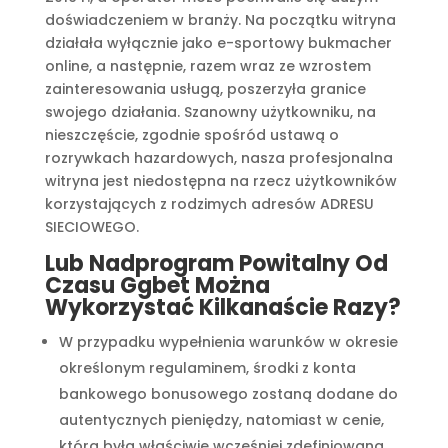
doświadczeniem w branży. Na początku witryna
działała wyłącznie jako e-sportowy bukmacher
online, a następnie, razem wraz ze wzrostem
zainteresowania usługą, poszerzyła granice
swojego działania. Szanowny użytkowniku, na
nieszczęście, zgodnie spośród ustawą o
rozrywkach hazardowych, nasza profesjonalna
witryna jest niedostępna na rzecz użytkowników
korzystających z rodzimych adresów ADRESU
SIECIOWEGO.
Lub Nadprogram Powitalny Od
Czasu Ggbet Można
Wykorzystać Kilkanaście Razy?
W przypadku wypełnienia warunków w okresie
określonym regulaminem, środki z konta
bankowego bonusowego zostaną dodane do
autentycznych pieniędzy, natomiast w cenie,
która była właściwie wcześniej zdefiniowana.