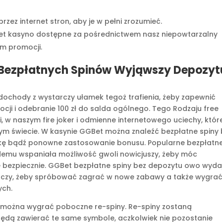
ez internet stron, aby je w pełni zrozumieć.
et kasyno dostępne za pośrednictwem nasz niepowtarzalny
em promocji.
 Bezpłatnych Spinów Wyjąwszy Depozyt
ochody z wystarczy ułamek tegoż trafienia, żeby zapewnić
i i odebranie 100 zł do salda ogólnego. Tego Rodzaju free
, w naszym fire joker i odmienne internetowego uciechy, któr
łym świecie. W kasynie GGBet można znaleźć bezpłatne spiny
wkę bądź ponowne zastosowanie bonusu. Popularne bezpłatn
demu wspaniała możliwość gwoli nowicjuszy, żeby móc
 bezpiecznie. GGBet bezpłatne spiny bez depozytu owo wyda
aczy, żeby spróbować zagrać w nowe zabawy a także wygra
ych.
i można wygrać poboczne re-spiny. Re-spiny zostaną
ędą zawierać te same symbole, aczkolwiek nie pozostanie