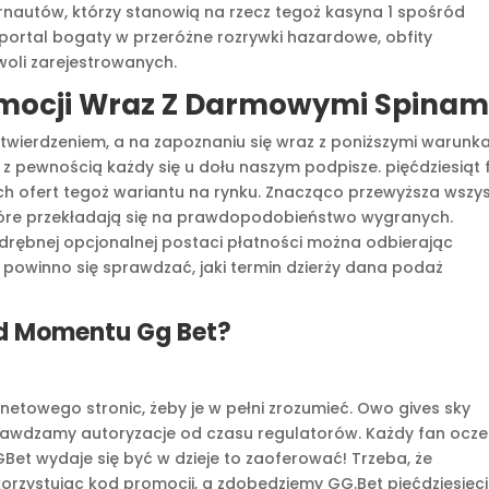
nautów, którzy stanowią na rzecz tegoż kasyna 1 spośród
o portal bogaty w przeróżne rozrywki hazardowe, obfity
woli zarejestrowanych.
omocji Wraz Z Darmowymi Spinam
stwierdzeniem, a na zapoznaniu się wraz z poniższymi warunk
 z pewnością każdy się u dołu naszym podpisze. pięćdziesiąt 
ych ofert tegoż wariantu na rynku. Znacząco przewyższa wszys
re przekładają się na prawdopodobieństwo wygranych.
rębnej opcjonalnej postaci płatności można odbierając
 powinno się sprawdzać, jaki termin dzierży dana podaż
Od Momentu Gg Bet?
netowego stronic, żeby je w pełni zrozumieć. Owo gives sky
prawdzamy autoryzacje od czasu regulatorów. Każdy fan ocze
Bet wydaje się być w dzieje to zaoferować! Trzeba, że
orzystując kod promocji, a zdobędziemy GG.Bet pięćdziesięc