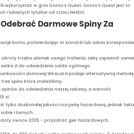
i wykorzystać w grze Gonzo’s Quest. Gonzo’s Quest jest to
h i lubianych tytułów od czasu NetEnt.
y Odebrać Darmowe Spiny Za
swoje konto, potwierdzając nr komórki lub adres koresponden
obroty trzeba ułamek owego trafienia, żeby zapewnić sam
 setka zł do odwiedzenia salda ogólnego.
bankowości domowej Wirecard podaje alternatywną metodę
 free spins które znaleźliśmy.
ch spinów do odwiedzenia naszej zabawy, a wartość
5 zł.
ć tylko doskonałej jakości rozrywkę hazardową, jednak takż
 sobie równych.
loty owoce 2025 – przyszłość gier hazardowych.