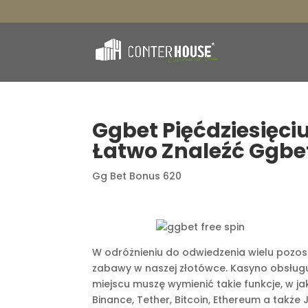
Ggbet Pięćdziesięc
Łatwo Znaleźć Ggbe
Gg Bet Bonus 620
W odróżnieniu do odwiedzenia wielu pozost
zabawy w naszej złotówce. Kasyno obsług
miejscu muszę wymienić takie funkcje, w jak
Binance, Tether, Bitcoin, Ethereum a także