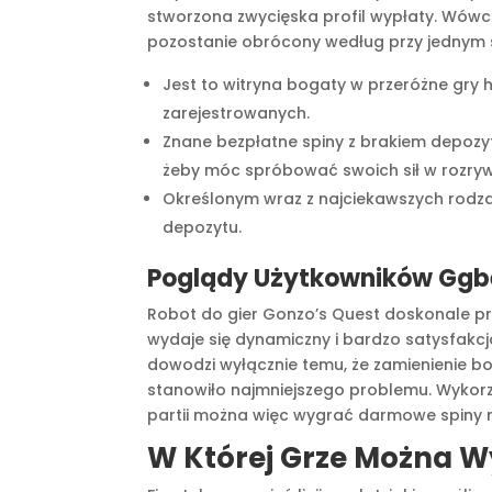
stworzona zwycięska profil wypłaty. Wówc
pozostanie obrócony według przy jednym s
Jest to witryna bogaty w przeróżne gry 
zarejestrowanych.
Znane bezpłatne spiny z brakiem depozyt
żeby móc spróbować swoich sił w rozrywk
Określonym wraz z najciekawszych rodz
depozytu.
Poglądy Użytkowników Ggb
Robot do gier Gonzo’s Quest doskonale pr
wydaje się dynamiczny i bardzo satysfakcjo
dowodzi wyłącznie temu, że zamienienie b
stanowiło najmniejszego problemu. Wykor
partii można więc wygrać darmowe spiny n
W Której Grze Można W