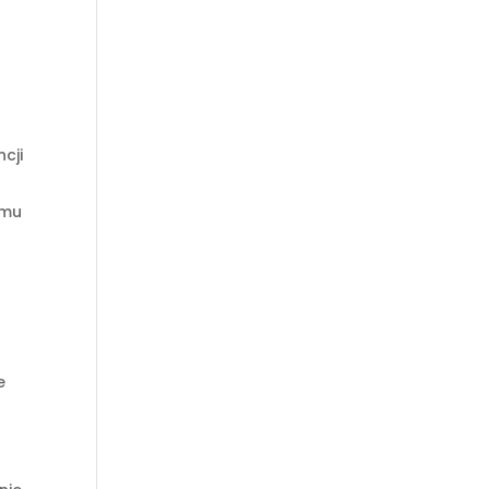
cji
emu
e