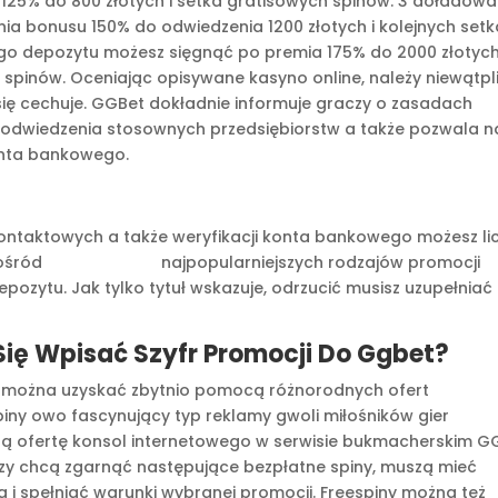
25% do 800 złotych i setka gratisowych spinów. 3 doładowa
 bonusu 150% do odwiedzenia 1200 złotych i kolejnych setk
o depozytu możesz sięgnąć po premia 175% do 2000 złotyc
h spinów. Oceniając opisywane kasyno online, należy niewątpl
się cechuje. GGBet dokładnie informuje graczy o zasadach
odwiedzenia stosownych przedsiębiorstw a także pozwala n
onta bankowego.
ontaktowych a także weryfikacji konta bankowego możesz li
pośród
ggbet polska
najpopularniejszych rodzajów promocji
ozytu. Jak tylko tytuł wskazuje, odrzucić musisz uzupełniać
ię Wpisać Szyfr Promocji Do Ggbet?
e można uzyskać zbytnio pomocą różnorodnych ofert
iny owo fascynujący typ reklamy gwoli miłośników gier
ną ofertę konsol internetowego w serwisie bukmacherskim G
tórzy chcą zgarnąć następujące bezpłatne spiny, muszą mieć
 i spełniać warunki wybranej promocji. Freespiny można też