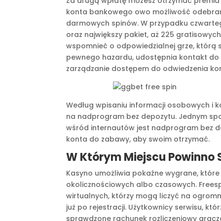
Za drugą wpłatę możesz otrzymać premia 1
konta bankowego owo możliwość odebrania
darmowych spinów. W przypadku czwarteg
oraz największy pakiet, aż 225 gratisowyc
wspomnieć o odpowiedzialnej grze, którą 
pewnego hazardu, udostępnia kontakt do 
zarządzanie dostępem do odwiedzenia k
Według wpisaniu informacji osobowych i k
na nadprogram bez depozytu. Jednym s
wśród internautów jest nadprogram bez dep
konta do zabawy, aby swoim otrzymać.
W Którym Miejscu Powinno S
Kasyno umożliwia pokaźne wygrane, któr
okolicznościowych albo czasowych. Freesp
wirtualnych, którzy mogą liczyć na ogrom
już po rejestracji. Użytkownicy serwisu, k
sprawdzone rachunek rozliczeniowy gracza