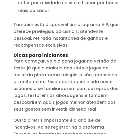
obter por atividade no site e trocar por bônus
reais ou sacar.
Também está disponível um programa VIP, que
oferece privilégios adicionais: atendente
pessoal, retirada instantânea de ganhos e
recompensas exclusivas.
Dicas para iniciantes
Para começar, vale a pena jogar na versão de
teste, já que a maioria dos slots e jogos de
mesa da plataforma fairspin.io são fornecidos
gratuitamente. Essa abordagem ajuda novos
usuários a se familiarizarem com as regras dos
jogos, testarem as abordagens e também
descobrirem quais jogos melhor atendem aos
seus gostos sem investir dinheiro real.
Outra diretriz importante é a análise de
incentivos. Ao se registrar na plataforma