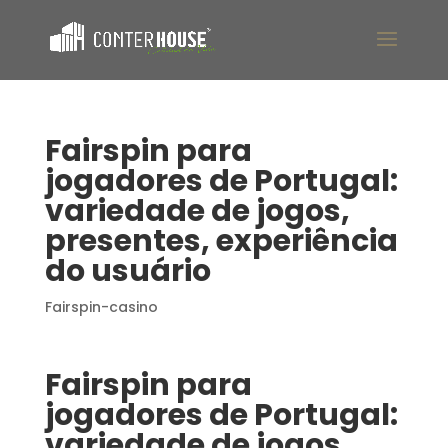
Fairspin para
jogadores de Portugal:
variedade de jogos,
presentes, experiência
do usuário
Fairspin-casino
Fairspin para
jogadores de Portugal:
variedade de jogos,