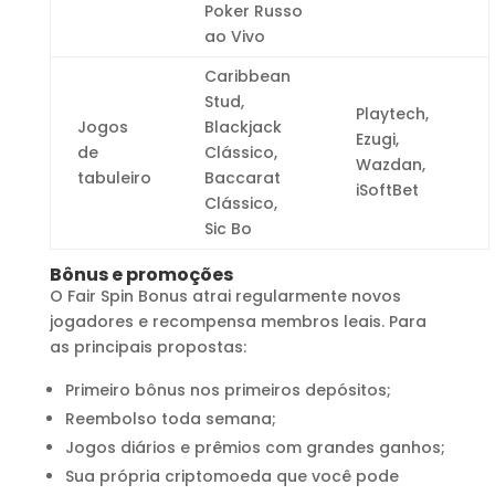
Poker Russo
ao Vivo
Caribbean
Stud,
Playtech,
Jogos
Blackjack
Ezugi,
de
Clássico,
Wazdan,
tabuleiro
Baccarat
iSoftBet
Clássico,
Sic Bo
Bônus e promoções
O Fair Spin Bonus atrai regularmente novos
jogadores e recompensa membros leais. Para
as principais propostas:
Primeiro bônus nos primeiros depósitos;
Reembolso toda semana;
Jogos diários e prêmios com grandes ganhos;
Sua própria criptomoeda que você pode