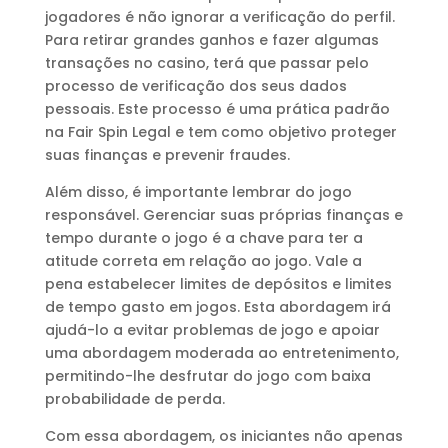
jogadores é não ignorar a verificação do perfil.
Para retirar grandes ganhos e fazer algumas
transações no casino, terá que passar pelo
processo de verificação dos seus dados
pessoais. Este processo é uma prática padrão
na Fair Spin Legal e tem como objetivo proteger
suas finanças e prevenir fraudes.
Além disso, é importante lembrar do jogo
responsável. Gerenciar suas próprias finanças e
tempo durante o jogo é a chave para ter a
atitude correta em relação ao jogo. Vale a
pena estabelecer limites de depósitos e limites
de tempo gasto em jogos. Esta abordagem irá
ajudá-lo a evitar problemas de jogo e apoiar
uma abordagem moderada ao entretenimento,
permitindo-lhe desfrutar do jogo com baixa
probabilidade de perda.
Com essa abordagem, os iniciantes não apenas