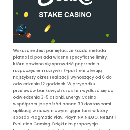
Wskazane Jest pamiętać, że każda metoda
płatności posiada własne specyficzne limity,
które powinno się sprawdzić poprzednio
rozpoczęciem rozrywki. E-portfele oferują
najszybszy okres realizacji, wynoszący od 6 do
odwiedzenia 12 godzinek. W przypadku
przelewów bankowych czas ten wydłuża się do
odwiedzenia 3-5 dzionki. Energy Casino
współpracuje spośród ponad 30 dostawcami
aplikacji, w naszym owymi gigantami w który
sposób Pragmatic Play, Play’n NA NIEGO, NetEnt i
Evolution Gaming. Dzięki nim propozycja