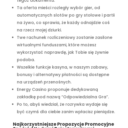
tegoż dokumentu.
Ta oferta mieści rozległy wybór gier, od
automatycznych slotów po gry stołowe i partii
na żywo, co sprawia, że każdy odnajdzie coś
na rzecz mojej dziurki.
Twe rachunek rozliczeniowy zostanie zasilone
wirtualnymi funduszami, które możesz
wykorzystać naprawdę, jak Tobie się żywnie
podoba.
Wszelkie funkcje kasyna, w naszym zabawy,
bonusy i alternatywy płatności są dostępne
na urządzeń przenośnych.
Energy Casino proponuje dedykowaną
zakładkę pod nazwą “Odpowiedzialna Gra”.
Po to, abyś wiedział, że rozrywka wydaje się
być czymś dla ciebie zanim wpłacisz pieniądze.
Najkorzystniejsze Propozycje Promocyjne