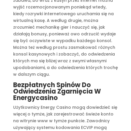
zabawa, bo wraz z kasyn przez internet można
wyjść rozemocjonowanym poniekąd wtedy,
kiedy rozrywki internetowego uruchamia się na
wirtualną kasę. A według drugie, można
zrozumieć mechanikę gier i nauczyć się, jak
działają bonusy, ponieważ owo odrzucić wydaje
się być oczywiste w wypadku każdego konsol.
Można też według prostu zasmakować różnych
konsol kasynowych i zobaczyć, do odwiedzenia
których ma się bliżej wraz z swymi własnymi
upodobaniami, a do odwiedzenia których trochę
w dalszym ciągu.
Bezpłatnych Spinów Do
Odwiedzenia Zgarnięcia W
Energycasino
Użytkownicy Energy Casino mogą dowiedzieć się
więcej o tymże, jak zarejestrować świeże konto
na witrynie www w tymże punkcie. Zawodnicy
używający systemu kodowania ECVIP mogą