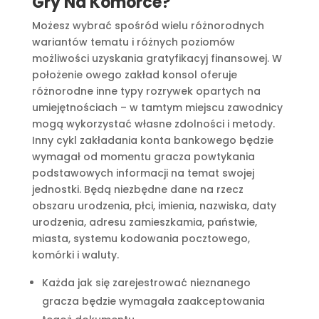
Gry Na Komórce?
Możesz wybrać spośród wielu różnorodnych
wariantów tematu i różnych poziomów
możliwości uzyskania gratyfikacyj finansowej. W
położenie owego zakład konsol oferuje
różnorodne inne typy rozrywek opartych na
umiejętnościach – w tamtym miejscu zawodnicy
mogą wykorzystać własne zdolności i metody.
Inny cykl zakładania konta bankowego będzie
wymagał od momentu gracza powtykania
podstawowych informacji na temat swojej
jednostki. Będą niezbędne dane na rzecz
obszaru urodzenia, płci, imienia, nazwiska, daty
urodzenia, adresu zamieszkamia, państwie,
miasta, systemu kodowania pocztowego,
komórki i waluty.
Każda jak się zarejestrować nieznanego
gracza będzie wymagała zaakceptowania