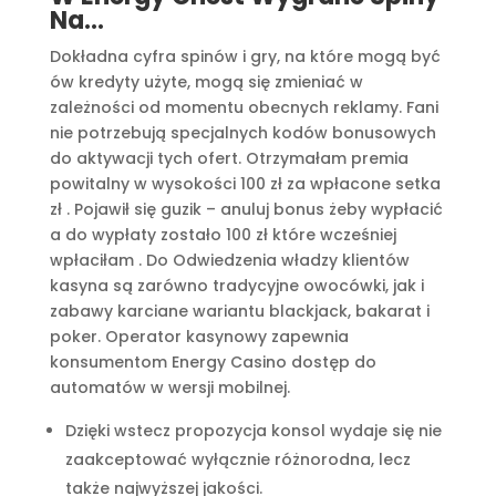
Na…
Dokładna cyfra spinów i gry, na które mogą być
ów kredyty użyte, mogą się zmieniać w
zależności od momentu obecnych reklamy. Fani
nie potrzebują specjalnych kodów bonusowych
do aktywacji tych ofert. Otrzymałam premia
powitalny w wysokości 100 zł za wpłacone setka
zł . Pojawił się guzik – anuluj bonus żeby wypłacić
a do wypłaty zostało 100 zł które wcześniej
wpłaciłam . Do Odwiedzenia władzy klientów
kasyna są zarówno tradycyjne owocówki, jak i
zabawy karciane wariantu blackjack, bakarat i
poker. Operator kasynowy zapewnia
konsumentom Energy Casino dostęp do
automatów w wersji mobilnej.
Dzięki wstecz propozycja konsol wydaje się nie
zaakceptować wyłącznie różnorodna, lecz
także najwyższej jakości.