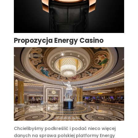
Propozycja Energy Casino
Chcielibyśmy podkreślić i podać nieco więcej
danych na sprawa polskiej platformy Energy