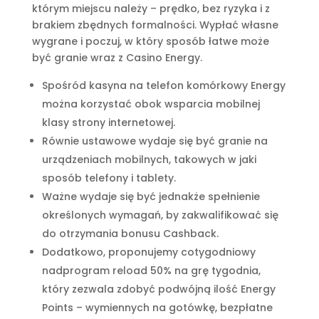
którym miejscu należy – prędko, bez ryzyka i z
brakiem zbędnych formalności. Wypłać własne
wygrane i poczuj, w który sposób łatwe może
być granie wraz z Casino Energy.
Spośród kasyna na telefon komórkowy Energy
można korzystać obok wsparcia mobilnej
klasy strony internetowej.
Równie ustawowe wydaje się być granie na
urządzeniach mobilnych, takowych w jaki
sposób telefony i tablety.
Ważne wydaje się być jednakże spełnienie
określonych wymagań, by zakwalifikować się
do otrzymania bonusu Cashback.
Dodatkowo, proponujemy cotygodniowy
nadprogram reload 50% na grę tygodnia,
który zezwala zdobyć podwójną ilość Energy
Points – wymiennych na gotówkę, bezpłatne