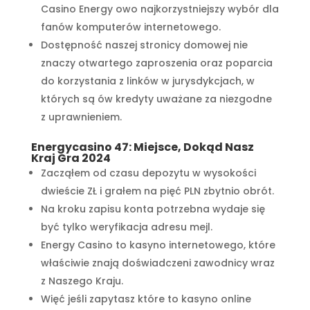
Casino Energy owo najkorzystniejszy wybór dla
fanów komputerów internetowego.
Dostępność naszej stronicy domowej nie
znaczy otwartego zaproszenia oraz poparcia
do korzystania z linków w jurysdykcjach, w
których są ów kredyty uważane za niezgodne
z uprawnieniem.
Energycasino 47: Miejsce, Dokąd Nasz
Kraj Gra 2024
Zacząłem od czasu depozytu w wysokości
dwieście ZŁ i grałem na pięć PLN zbytnio obrót.
Na kroku zapisu konta potrzebna wydaje się
być tylko weryfikacja adresu mejl.
Energy Casino to kasyno internetowego, które
właściwie znają doświadczeni zawodnicy wraz
z Naszego Kraju.
Więć jeśli zapytasz które to kasyno online