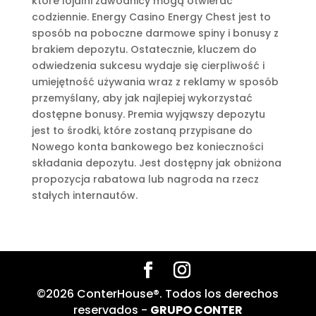
które lojalni zawodnicy mogą otwierać
codziennie. Energy Casino Energy Chest jest to
sposób na poboczne darmowe spiny i bonusy z
brakiem depozytu. Ostatecznie, kluczem do
odwiedzenia sukcesu wydaje się cierpliwość i
umiejętność używania wraz z reklamy w sposób
przemyślany, aby jak najlepiej wykorzystać
dostępne bonusy. Premia wyjąwszy depozytu
jest to środki, które zostaną przypisane do
Nowego konta bankowego bez konieczności
składania depozytu. Jest dostępny jak obniżona
propozycja rabatowa lub nagroda na rzecz
stałych internautów.
©2026 ConterHouse®. Todos los derechos
reservados -
GRUPO CONTER