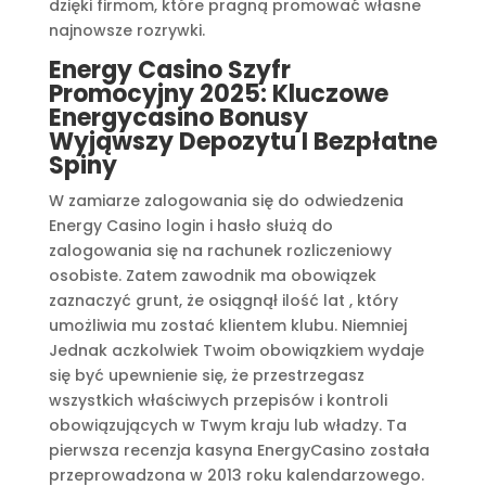
dzięki firmom, które pragną promować własne
najnowsze rozrywki.
Energy Casino Szyfr
Promocyjny 2025: Kluczowe
Energycasino Bonusy
Wyjąwszy Depozytu I Bezpłatne
Spiny
W zamiarze zalogowania się do odwiedzenia
Energy Casino login i hasło służą do
zalogowania się na rachunek rozliczeniowy
osobiste. Zatem zawodnik ma obowiązek
zaznaczyć grunt, że osiągnął ilość lat , który
umożliwia mu zostać klientem klubu. Niemniej
Jednak aczkolwiek Twoim obowiązkiem wydaje
się być upewnienie się, że przestrzegasz
wszystkich właściwych przepisów i kontroli
obowiązujących w Twym kraju lub władzy. Ta
pierwsza recenzja kasyna EnergyCasino została
przeprowadzona w 2013 roku kalendarzowego.