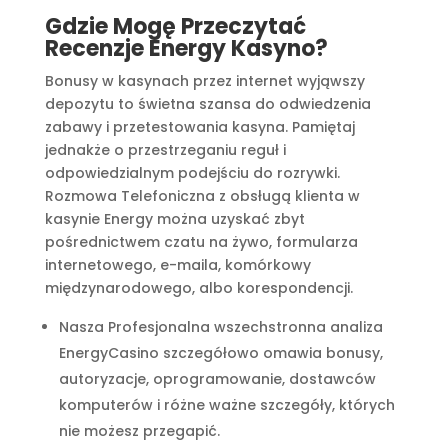
Gdzie Mogę Przeczytać
Recenzje Energy Kasyno?
Bonusy w kasynach przez internet wyjąwszy
depozytu to świetna szansa do odwiedzenia
zabawy i przetestowania kasyna. Pamiętaj
jednakże o przestrzeganiu reguł i
odpowiedzialnym podejściu do rozrywki.
Rozmowa Telefoniczna z obsługą klienta w
kasynie Energy można uzyskać zbyt
pośrednictwem czatu na żywo, formularza
internetowego, e-maila, komórkowy
międzynarodowego, albo korespondencji.
Nasza Profesjonalna wszechstronna analiza
EnergyCasino szczegółowo omawia bonusy,
autoryzacje, oprogramowanie, dostawców
komputerów i różne ważne szczegóły, których
nie możesz przegapić.