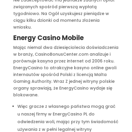
Nie Zaakceptować ma jednakże żadnych opłat
związanych spośród pierwszą wypłatą
tygodniowo. Na Ogół uzyskujesz pieniądze w
ciągu kilku dzionki od momentu złożenia
wniosku.
Energy Casino Mobile
Mając niemal dwa dziesięciolecia doświadczenia
w branży, CasinoBonusCenter.com analizuje i
porównuje kasyna przez internet od 2006 roku.
EnergyCasino to atrakcyjne kasyno online gwoli
internautów spośród Polski z licencją Malta
Gaming Authority. Wraz Z jednej witryny polskie
organy sprawiają, że EnergyCasino wydaje się
blokowane.
Więc gracze z własnego państwa mogą grać
u naszej firmy w EnergyCasino PL do
odwiedzenia woli, mając przy tym świadomość
używania z w pełni legalnej witryny