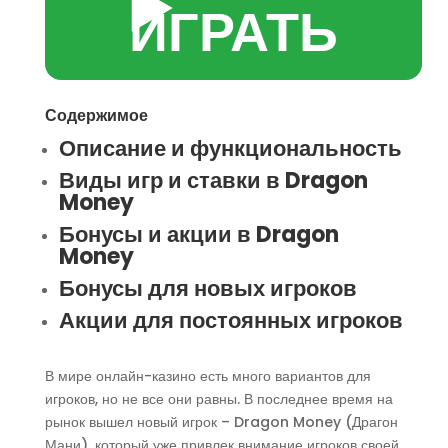
▶️
ИГРАТЬ
Содержимое
Описание и функциональность
Виды игр и ставки в Dragon
Money
Бонусы и акции в Dragon
Money
Бонусы для новых игроков
Акции для постоянных игроков
В мире онлайн-казино есть много вариантов для
игроков, но не все они равны. В последнее время на
рынок вышел новый игрок – Dragon Money (Драгон
Мани), который уже привлек внимание игроков своей