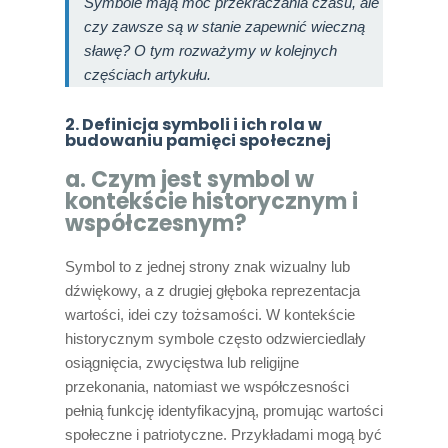
Symbole mają moc przekraczania czasu, ale
czy zawsze są w stanie zapewnić wieczną
sławę? O tym rozważymy w kolejnych
częściach artykułu.
2. Definicja symboli i ich rola w
budowaniu pamięci społecznej
a. Czym jest symbol w
kontekście historycznym i
współczesnym?
Symbol to z jednej strony znak wizualny lub
dźwiękowy, a z drugiej głęboka reprezentacja
wartości, idei czy tożsamości. W kontekście
historycznym symbole często odzwierciedlały
osiągnięcia, zwycięstwa lub religijne
przekonania, natomiast we współczesności
pełnią funkcję identyfikacyjną, promując wartości
społeczne i patriotyczne. Przykładami mogą być