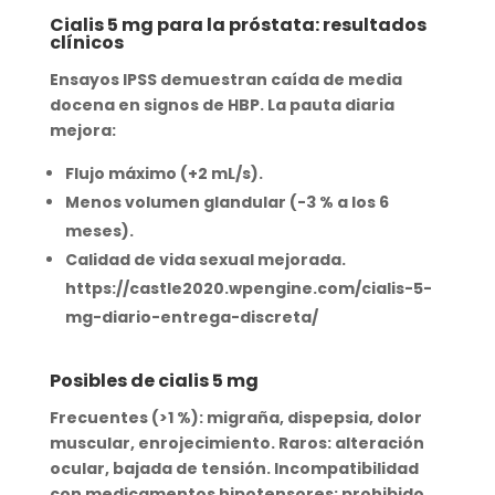
Cialis 5 mg para la próstata: resultados
clínicos
Ensayos IPSS demuestran caída de media
docena en signos de HBP. La
pauta diaria
mejora:
Flujo máximo (+2 mL/s).
Menos volumen glandular (-3 % a los 6
meses).
Calidad de vida sexual mejorada.
https://castle2020.wpengine.com/cialis-5-
mg-diario-entrega-discreta/
Posibles de cialis 5 mg
Frecuentes (>1 %):
migraña, dispepsia, dolor
muscular, enrojecimiento
. Raros: alteración
ocular, bajada de tensión. Incompatibilidad
con medicamentos hipotensores:
prohibido
.