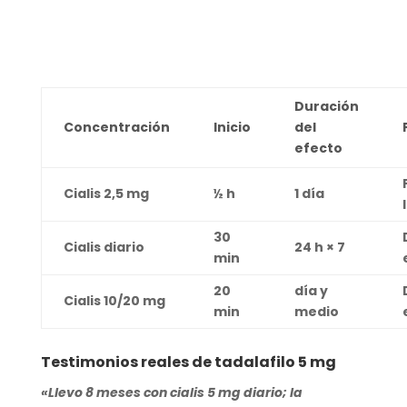
Duración
Concentración
Inicio
del
efecto
Cialis 2,5 mg
½ h
1 día
30
Cialis diario
24 h × 7
min
20
día y
Cialis 10/20 mg
min
medio
Testimonios reales de tadalafilo 5 mg
«Llevo 8 meses con cialis 5 mg diario; la