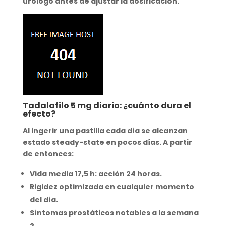
urólogo antes de ajustar la dosificación.
Tadalafilo 5 mg diario: ¿cuánto dura el
efecto?
Al ingerir
una pastilla cada día
se alcanzan
estado steady-state en
pocos días
. A partir
de entonces:
Vida media 17,5 h:
acción 24 horas
.
Rigidez optimizada
en cualquier momento
del día.
Síntomas prostáticos notables a la
semana