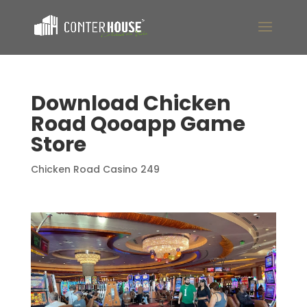
Download Chicken
Road Qooapp Game
Store
Chicken Road Casino 249