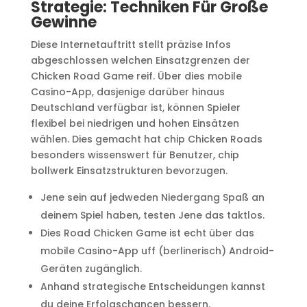
Strategie: Techniken Für Große
Gewinne
Diese Internetauftritt stellt präzise Infos
abgeschlossen welchen Einsatzgrenzen der
Chicken Road Game reif. Über dies mobile
Casino-App, dasjenige darüber hinaus
Deutschland verfügbar ist, können Spieler
flexibel bei niedrigen und hohen Einsätzen
wählen. Dies gemacht hat chip Chicken Roads
besonders wissenswert für Benutzer, chip
bollwerk Einsatzstrukturen bevorzugen.
Jene sein auf jedweden Niedergang Spaß an
deinem Spiel haben, testen Jene das taktlos.
Dies Road Chicken Game ist echt über das
mobile Casino-App uff (berlinerisch) Android-
Geräten zugänglich.
Anhand strategische Entscheidungen kannst
du deine Erfolgschancen bessern.