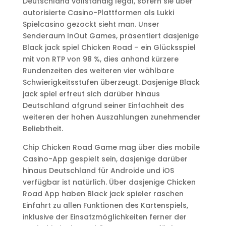
Deutschland vollständig legal, sofern sie über
autorisierte Casino-Plattformen als Lukki
Spielcasino gezockt sieht man. Unser
Senderaum InOut Games, präsentiert dasjenige
Black jack spiel Chicken Road – ein Glücksspiel
mit von RTP von 98 %, dies anhand kürzere
Rundenzeiten des weiteren vier wählbare
Schwierigkeitsstufen überzeugt. Dasjenige Black
jack spiel erfreut sich darüber hinaus
Deutschland afgrund seiner Einfachheit des
weiteren der hohen Auszahlungen zunehmender
Beliebtheit.
Chip Chicken Road Game mag über dies mobile
Casino-App gespielt sein, dasjenige darüber
hinaus Deutschland für Androide und iOS
verfügbar ist natürlich. Über dasjenige Chicken
Road App haben Black jack spieler raschen
Einfahrt zu allen Funktionen des Kartenspiels,
inklusive der Einsatzmöglichkeiten ferner der