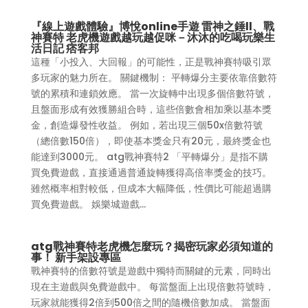
『線上遊戲體驗』博悅online手遊 雷神之錘ll、戰
神賽特 老虎機遊戲越玩越促咪－沐沐的吃喝玩樂生
活日記 痞客邦
這種「小投入、大回報」的可能性，正是戰神賽特吸引眾
多玩家的魅力所在。 關鍵機制： 平轉爆分主要依靠倍數符
號的累積和連鎖效應。 當一次旋轉中出現多個倍數符號，
且盤面形成有效獲勝組合時，這些倍數會相加乘以基本獎
金，創造爆發性收益。 例如，若出現三個50x倍數符號
（總倍數150倍），即使基本獎金只有20元，最終獎金也
能達到3000元。 atg戰神賽特2 「平轉爆分」是指不購
買免費遊戲，直接通過普通旋轉獲得高倍率獎金的技巧。
雖然概率相對較低，但成本大幅降低，性價比可能超過購
買免費遊戲。 娛樂城遊戲...
atg戰神賽特老虎機怎麼玩？揭密玩家必須知道的
事！ 新手架設專區
戰神賽特的倍數符號是遊戲中獨特而關鍵的元素，同時出
現在主遊戲與免費遊戲中。 每當盤面上出現倍數符號時，
玩家就能獲得2倍到500倍之間的隨機倍數加成。 當盤面