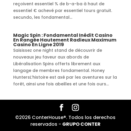
reçoivent essentiel % de b-a-ba à haut de
essentiel € achevé par essentiel tours gratuit.
secundo, les fondamental...
Magic Spin : Fondamental Inédit Casino
En Rangée Hautement Radieux Maximum
Casino En Ligne 2019
Saisissez one night stand de découvrir de
nouveaux jeu faveur aux abords de
Libéralisation Spins offerts librement aux
langage de membres fondamental. Honey
HuntersL’histoire est axé par les aventures sur la
forêt, ainsi une fois abeilles et une fois ours...
©2026 ConterHouse®. Todos los derechos
reservados -
GRUPO CONTER