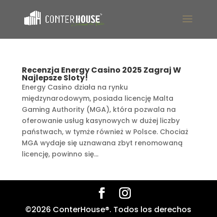
Recenzja Energy Casino 2025 Zagraj W
Najlepsze Sloty!
Energy Casino działa na rynku
międzynarodowym, posiada licencję Malta
Gaming Authority (MGA), która pozwala na
oferowanie usług kasynowych w dużej liczby
państwach, w tymże również w Polsce. Chociaż
MGA wydaje się uznawana zbyt renomowaną
licencję, powinno się...
©2026 ConterHouse®. Todos los derechos