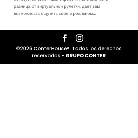
разница от виртуальной рулетки, даёт вам
возможность ощутить себя в реальном...
©2026 ConterHouse®. Todos los derechos
reservados -
GRUPO CONTER