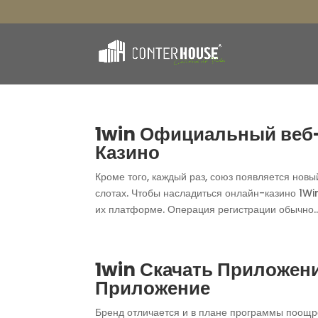
1win Официальный веб-
Казино
Кроме того, каждый раз, союз появляется новы
слотах. Чтобы насладиться онлайн-казино 1Win
их платформе. Операция регистрации обычно..
1win Скачать Приложени
Приложение
Бренд отличается и в плане программы поощре