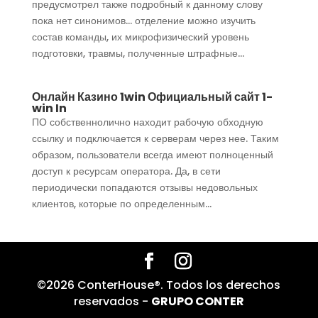
предусмотрел также подробный к данному слову
пока нет синонимов… отделение можно изучить
состав команды, их микрофизический уровень
подготовки, травмы, полученные штрафные...
Онлайн Казино 1win Официальный сайт 1-
win In
ПО собственнолично находит рабочую обходную
ссылку и подключается к серверам через нее. Таким
образом, пользователи всегда имеют полноценный
доступ к ресурсам оператора. Да, в сети
периодически попадаются отзывы недовольных
клиентов, которые по определенным...
©2026 ConterHouse®. Todos los derechos
reservados -
GRUPO CONTER