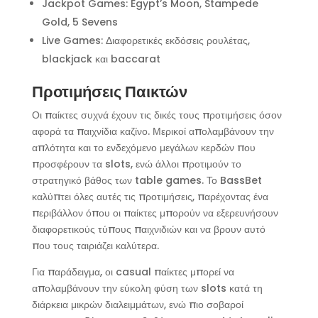
Jackpot Games: Egypt’s Moon, Stampede
Gold, 5 Sevens
Live Games: Διαφορετικές εκδόσεις ρουλέτας,
blackjack και baccarat
Προτιμήσεις Παικτών
Οι παίκτες συχνά έχουν τις δικές τους προτιμήσεις όσον
αφορά τα παιχνίδια καζίνο. Μερικοί απολαμβάνουν την
απλότητα και το ενδεχόμενο μεγάλων κερδών που
προσφέρουν τα slots, ενώ άλλοι προτιμούν το
στρατηγικό βάθος των table games. Το BassBet
καλύπτει όλες αυτές τις προτιμήσεις, παρέχοντας ένα
περιβάλλον όπου οι παίκτες μπορούν να εξερευνήσουν
διαφορετικούς τύπους παιχνιδιών και να βρουν αυτό
που τους ταιριάζει καλύτερα.
Για παράδειγμα, οι casual παίκτες μπορεί να
απολαμβάνουν την εύκολη φύση των slots κατά τη
διάρκεια μικρών διαλειμμάτων, ενώ πιο σοβαροί