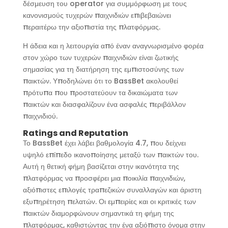
δέσμευση του operator για συμμόρφωση με τους
κανονισμούς τυχερών παιχνιδιών επιβεβαιώνει
περαιτέρω την αξιοπιστία της πλατφόρμας.
Η άδεια και η λειτουργία από έναν αναγνωρισμένο φορέα
στον χώρο των τυχερών παιχνιδιών είναι ζωτικής
σημασίας για τη διατήρηση της εμπιστοσύνης των
παικτών. Υποδηλώνει ότι το BassBet ακολουθεί
πρότυπα που προστατεύουν τα δικαιώματα των
παικτών και διασφαλίζουν ένα ασφαλές περιβάλλον
παιχνιδιού.
Ratings and Reputation
Το BassBet έχει λάβει βαθμολογία 4.7, που δείχνει
υψηλό επίπεδο ικανοποίησης μεταξύ των παικτών του.
Αυτή η θετική φήμη βασίζεται στην ικανότητα της
πλατφόρμας να προσφέρει μια ποικιλία παιχνιδιών,
αξιόπιστες επιλογές τραπεζικών συναλλαγών και άριστη
εξυπηρέτηση πελατών. Οι εμπειρίες και οι κριτικές των
παικτών διαμορφώνουν σημαντικά τη φήμη της
πλατφόρμας, καθιστώντας την ένα αξιόπιστο όνομα στην