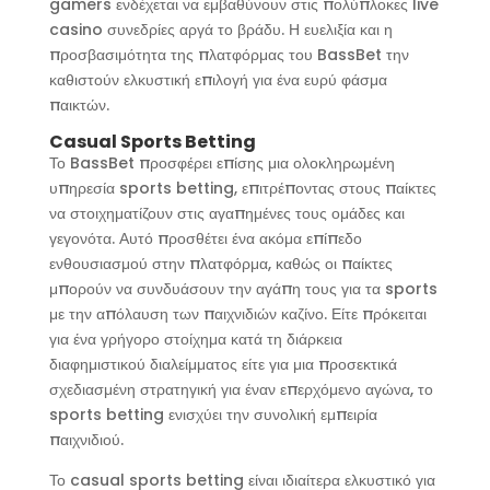
gamers ενδέχεται να εμβαθύνουν στις πολύπλοκες live
casino συνεδρίες αργά το βράδυ. Η ευελιξία και η
προσβασιμότητα της πλατφόρμας του BassBet την
καθιστούν ελκυστική επιλογή για ένα ευρύ φάσμα
παικτών.
Casual Sports Betting
Το BassBet προσφέρει επίσης μια ολοκληρωμένη
υπηρεσία sports betting, επιτρέποντας στους παίκτες
να στοιχηματίζουν στις αγαπημένες τους ομάδες και
γεγονότα. Αυτό προσθέτει ένα ακόμα επίπεδο
ενθουσιασμού στην πλατφόρμα, καθώς οι παίκτες
μπορούν να συνδυάσουν την αγάπη τους για τα sports
με την απόλαυση των παιχνιδιών καζίνο. Είτε πρόκειται
για ένα γρήγορο στοίχημα κατά τη διάρκεια
διαφημιστικού διαλείμματος είτε για μια προσεκτικά
σχεδιασμένη στρατηγική για έναν επερχόμενο αγώνα, το
sports betting ενισχύει την συνολική εμπειρία
παιχνιδιού.
Το casual sports betting είναι ιδιαίτερα ελκυστικό για