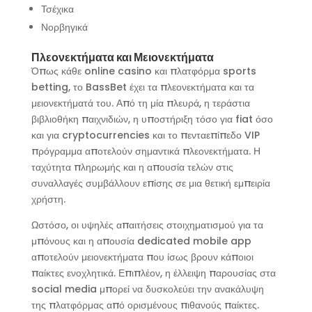
Τσέχικα
Νορβηγικά
Πλεονεκτήματα και Μειονεκτήματα
Όπως κάθε online casino και πλατφόρμα sports
betting, το BassBet έχει τα πλεονεκτήματα και τα
μειονεκτήματά του. Από τη μία πλευρά, η τεράστια
βιβλιοθήκη παιχνιδιών, η υποστήριξη τόσο για fiat όσο
και για cryptocurrencies και το πενταεπίπεδο VIP
πρόγραμμα αποτελούν σημαντικά πλεονεκτήματα. Η
ταχύτητα πληρωμής και η απουσία τελών στις
συναλλαγές συμβάλλουν επίσης σε μια θετική εμπειρία
χρήστη.
Ωστόσο, οι υψηλές απαιτήσεις στοιχηματισμού για τα
μπόνους και η απουσία dedicated mobile app
αποτελούν μειονεκτήματα που ίσως βρουν κάποιοι
παίκτες ενοχλητικά. Επιπλέον, η έλλειψη παρουσίας στα
social media μπορεί να δυσκολεύει την ανακάλυψη
της πλατφόρμας από ορισμένους πιθανούς παίκτες.