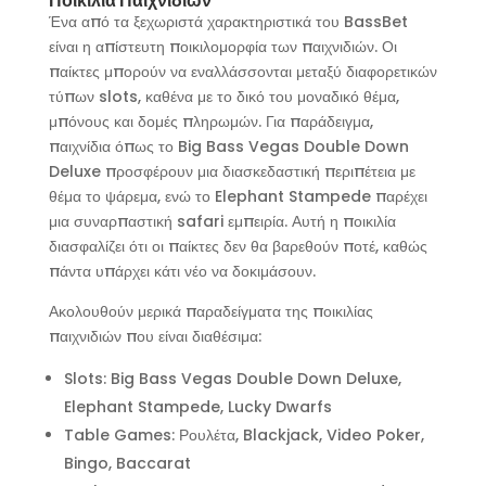
Ποικιλία Παιχνιδιών
Ένα από τα ξεχωριστά χαρακτηριστικά του BassBet
είναι η απίστευτη ποικιλομορφία των παιχνιδιών. Οι
παίκτες μπορούν να εναλλάσσονται μεταξύ διαφορετικών
τύπων slots, καθένα με το δικό του μοναδικό θέμα,
μπόνους και δομές πληρωμών. Για παράδειγμα,
παιχνίδια όπως το Big Bass Vegas Double Down
Deluxe προσφέρουν μια διασκεδαστική περιπέτεια με
θέμα το ψάρεμα, ενώ το Elephant Stampede παρέχει
μια συναρπαστική safari εμπειρία. Αυτή η ποικιλία
διασφαλίζει ότι οι παίκτες δεν θα βαρεθούν ποτέ, καθώς
πάντα υπάρχει κάτι νέο να δοκιμάσουν.
Ακολουθούν μερικά παραδείγματα της ποικιλίας
παιχνιδιών που είναι διαθέσιμα:
Slots: Big Bass Vegas Double Down Deluxe,
Elephant Stampede, Lucky Dwarfs
Table Games: Ρουλέτα, Blackjack, Video Poker,
Bingo, Baccarat