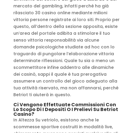
mercato del gambling, infatti perché ha già
rilasciato 30 casino online mediante milioni
vittoria persone registrate ai loro siti. Proprio per
questo, all’dentro della sezione apposita, esiste
un’area del portale adibita a stimolare il tuo
senso vittoria responsabilità via alcune
domande psicologiche studiate ad hoc con lo
traguardo di pungolare l’elaborazione vittoria
determinate riflessioni. Quale tu sia o meno un
scommettitore infine addentro alle dinamiche
dei casinò, sappi il quale è tua prerogativa
assumere un controllo del gioco adeguato alla
tua attività riservato, ma non affannarsi, perché
Betriot ti aiuterà in questo.
Ci Vengono Effettuate Commissioni Con
Lo Scopo Di I Depositi O I Prelievi Su Betriot
Casino?
In Altezza Su vetriolo, esistono anche le
scommesse sportive costruiti in modalità live,