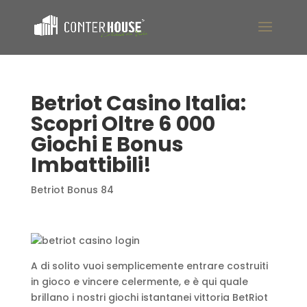
Betriot Casino Italia:
Scopri Oltre 6 000
Giochi E Bonus
Imbattibili!
Betriot Bonus 84
A di solito vuoi semplicemente entrare costruiti
in gioco e vincere celermente, e è qui quale
brillano i nostri giochi istantanei vittoria BetRiot