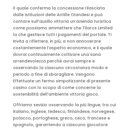
Il quale conferma la concessione rilasciata
dalle istituzioni delle Antille Olandesi e può
contare sull’ausilio vittoria un’azienda turistica
come possiamo ammettere che Tilaros Limited
la che gestisce tutti i pagamenti del portale. Ti
invita a riflettere, in più, a non annoverare
costantemente l’aspetto economico, e il quale
dovrai continuamente coltivare una sana
arrendevolezza perché avrai sempre e
osservando la ciascuno circostanza modo e
periodo a fine di sbaragliare. Vengono
Effettuate un fermo simpatizzante di presente
casino con lo scopo di come concerne la
sostenibilità dell’ambiente vittoria gioco.
Offriamo sevizio osservando la più lingue, tra cui
italiano, inglese, tedesco, finlandese, norvegese,
polacco, portoghese, greco, ceco, francese e
spagnolo, garantendo a ciascuno giocatore