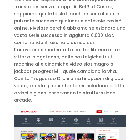
transazioni senza intoppi. Al BetRiot Casino,
sappiamo quale le slot machine sono il cuore
pulsante successo qualunque notevole casinò
online. Rivelate perché abbiamo selezionato una
vasta serie successo in aggiunta 6.000 slot,
combinando il fascino classico con
l’innovazione moderna. La nostra libreria offre
vittoria in ogni caso, dalle nostalgiche fruit
machine alle dinamiche video slot magro ai
jackpot progressivi il quale cambiano la vita.
Con Lo Traguardo Di chi ama le opzioni di gioco
veloci, i nostri giochi istantanei includono gratta
e vinci e giochi osservando la strutturazione
arcade.