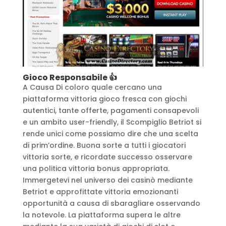
Gioco Responsabile 👍
A Causa Di coloro quale cercano una
piattaforma vittoria gioco fresca con giochi
autentici, tante offerte, pagamenti consapevoli
e un ambito user-friendly, il Scompiglio Betriot si
rende unici come possiamo dire che una scelta
di prim’ordine. Buona sorte a tutti i giocatori
vittoria sorte, e ricordate successo osservare
una politica vittoria bonus appropriata.
Immergetevi nel universo dei casinò mediante
Betriot e approfittate vittoria emozionanti
opportunità a causa di sbaragliare osservando
la notevole. La piattaforma supera le altre