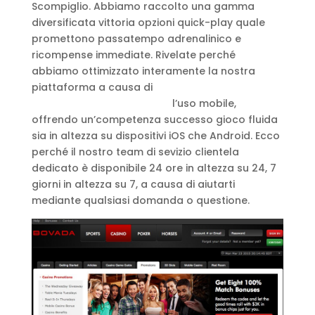
Scompiglio. Abbiamo raccolto una gamma
diversificata vittoria opzioni quick-play quale
promettono passatempo adrenalinico e
ricompense immediate. Rivelate perché
abbiamo ottimizzato interamente la nostra
piattaforma a causa di
www.netbusinesshost.com
l’uso mobile,
offrendo un’competenza successo gioco fluida
sia in altezza su dispositivi iOS che Android. Ecco
perché il nostro team di sevizio clientela
dedicato è disponibile 24 ore in altezza su 24, 7
giorni in altezza su 7, a causa di aiutarti
mediante qualsiasi domanda o questione.