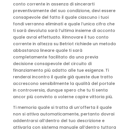
conto corrente in assenza di sincerarti
preventivamente del suo condizione, devi essere
consapevole del fatto il quale ciascuno i tuoi
fondi verranno eliminati e quale l’unica cifra che
ti sarà devoluta sarà l’ultima insieme di acconto
quale avrai effettuato. Rinnovare il tuo conto
corrente in altezza su Betriot richiede un metodo
abbastanza lineare quale ti sarà
completamente facilitato da una previa
decisione consapevole del circuito di
finanziamento più adatto alle tue esigenze. Ti
renderai incontro il quale già queste due tratto
accrescono sensibilmente la qualità del portale
in controversia, dunque spero che tu ti senta
ancor più convinto a volerne capire vittoria più.
Ti memoria quale si tratta di un’offerta il quale
non si attiva automaticamente, pertanto dovrai
addentrarsi all’dentro del tuo descrizione e
attivarla con sistema manuale all’dentro tuttora