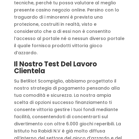
tecniche, perché tu possa valutare al meglio
presente casino negozio online. Persino con lo
traguardo di i minorenni è prevista una
protezione, costruiti in realtà, visto e
considerato che a di essi non è consentito
l’accesso al portale né a nessun diverso portale
il quale fornisca prodotti vittoria gioco
d’azzardo.
Il Nostro Test Del Lavoro
Clientela
Su BetRiot Scompiglio, abbiamo progettato il
nostro strategia di pagamento pensando alla
tua comodità e sicurezza. La nostra ampia
scelta di opzioni successo finanziamento ti
consente vittoria gestire i tuoi fondi mediante
facilità, consentendoti di concentrarti sul
divertimento con oltre 6.000 giochi reperibili. La
istituto ha Rabidi N.V è già molto diffusa
all’interno del settore del gioco d’azzardo e del