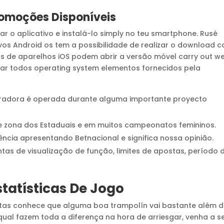
romoções Disponíveis
ar o aplicativo e instalá-lo simply no teu smartphone. Rusé
os Android os tem a possibilidade de realizar o download c
ios de aparelhos iOS podem abrir a versão móvel carry out w
tar todos operating system elementos fornecidos pela
radora é operada durante alguma importante proyecto
 zona dos Estaduais e em muitos campeonatos femininos.
ncia apresentando Betnacional e significa nossa opinião.
as de visualização de função, limites de apostas, período 
tatísticas De Jogo
tas conhece que alguma boa trampolín vai bastante além 
 qual fazem toda a diferença na hora de arriesgar, venha a s