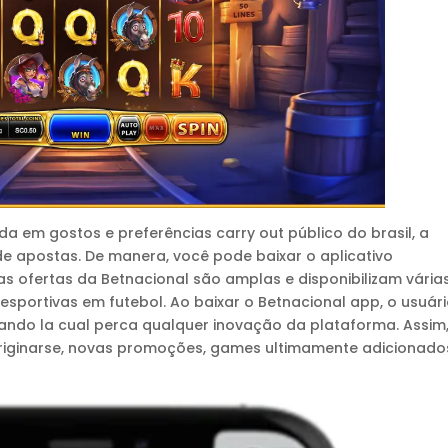
em gostos e preferências carry out público do brasil, a
e apostas. De manera, você pode baixar o aplicativo
 as ofertas da Betnacional são amplas e disponibilizam vária
esportivas em futebol. Ao baixar o Betnacional app, o usuár
vando la cual perca qualquer inovação da plataforma. Assim,
 originarse, novas promoções, games ultimamente adicionado