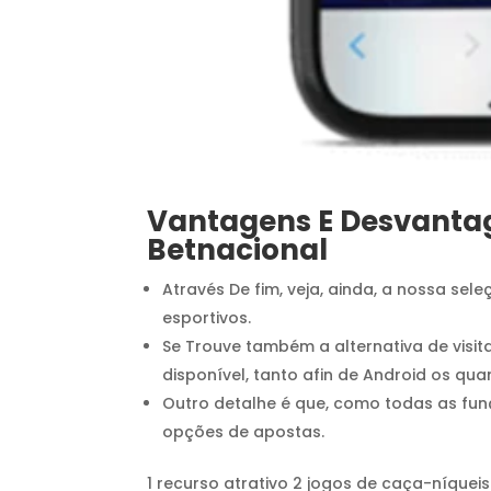
Vantagens E Desvantag
Betnacional
Através De fim, veja, ainda, a nossa se
esportivos.
Se Trouve também a alternativa de visit
disponível, tanto afin de Android os qua
Outro detalhe é que, como todas as fun
opções de apostas.
1 recurso atrativo 2 jogos de caça-níquei