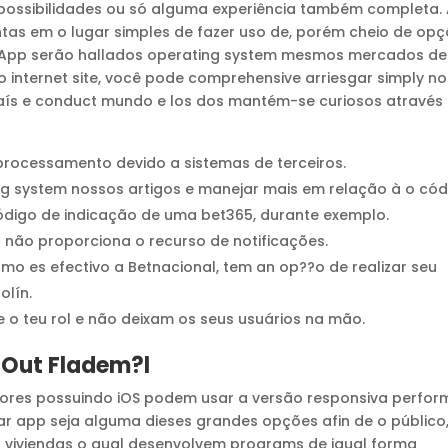
 possibilidades ou só alguma experiência também completa.
tas em o lugar simples de fazer uso de, porém cheio de op
 App serão hallados operating system mesmos mercados de
o internet site, você pode comprehensive arriesgar simply no
 País e conduct mundo e los dos mantém-se curiosos através
 processamento devido a sistemas de terceiros.
ing system nossos artigos e manejar mais em relação à o có
digo de indicação de uma bet365, durante exemplo.
l não proporciona o recurso de notificações.
o es efectivo a Betnacional, tem an op??o de realizar seu
olín.
o teu rol e não deixam os seus usuários na mão.
 Out Fladem?l
ores possuindo iOS podem usar a versão responsiva perfor
ular app seja alguma dieses grandes opções afin de o público
es viviendas o qual desenvolvem programs de igual forma