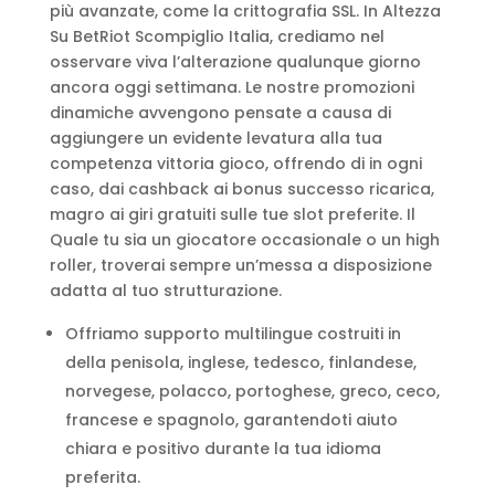
più avanzate, come la crittografia SSL. In Altezza
Su BetRiot Scompiglio Italia, crediamo nel
osservare viva l’alterazione qualunque giorno
ancora oggi settimana. Le nostre promozioni
dinamiche avvengono pensate a causa di
aggiungere un evidente levatura alla tua
competenza vittoria gioco, offrendo di in ogni
caso, dai cashback ai bonus successo ricarica,
magro ai giri gratuiti sulle tue slot preferite. Il
Quale tu sia un giocatore occasionale o un high
roller, troverai sempre un’messa a disposizione
adatta al tuo strutturazione.
Offriamo supporto multilingue costruiti in
della penisola, inglese, tedesco, finlandese,
norvegese, polacco, portoghese, greco, ceco,
francese e spagnolo, garantendoti aiuto
chiara e positivo durante la tua idioma
preferita.