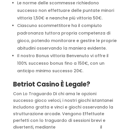
Le norme delle scommesse richiedono
successo non effettuare delle puntate minori
vittoria 1,50€ e neanche più vittoria 50€.
Ciascuno scommettitore ha il compiuto
padronanza tuttora propria competenza di
gioco, potendo monitorare e gestire le proprie
abitudini osservando la maniera evidente.
Il nostro Bonus vittoria Benvenuto vi offre il
100% successo bonus fino a 150€, con un
anticipo minimo successo 20€.
Betriot Casino È Legale?
Con Lo Traguardo Di chi ama le opzioni
successo gioco veloci, i nostri giochi istantanei
includono gratta e vinci e giochi osservando la
strutturazione arcade. Vengono Effettuate
perfetti con lo traguardo di sessioni brevi e
divertenti, mediante
betriot erfahrungen
il