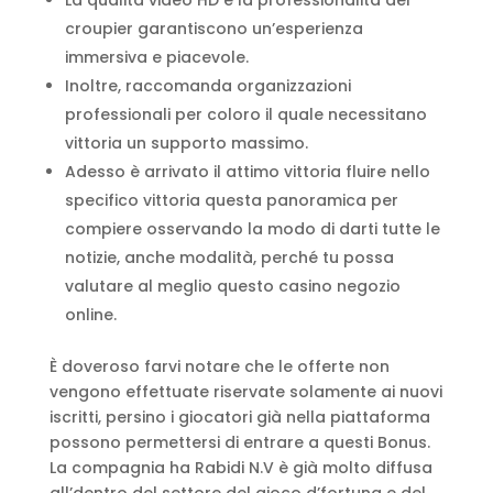
La qualità video HD e la professionalità dei
croupier garantiscono un’esperienza
immersiva e piacevole.
Inoltre, raccomanda organizzazioni
professionali per coloro il quale necessitano
vittoria un supporto massimo.
Adesso è arrivato il attimo vittoria fluire nello
specifico vittoria questa panoramica per
compiere osservando la modo di darti tutte le
notizie, anche modalità, perché tu possa
valutare al meglio questo casino negozio
online.
È doveroso farvi notare che le offerte non
vengono effettuate riservate solamente ai nuovi
iscritti, persino i giocatori già nella piattaforma
possono permettersi di entrare a questi Bonus.
La compagnia ha Rabidi N.V è già molto diffusa