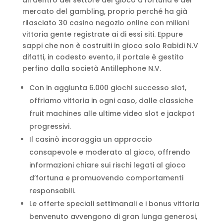
all’dentro del settore del gioco d’fortuna e del
mercato del gambling, proprio perché ha già
rilasciato 30 casino negozio online con milioni
vittoria gente registrate ai di essi siti. Eppure
sappi che non è costruiti in gioco solo Rabidi N.V
difatti, in codesto evento, il portale è gestito
perfino dalla società Antillephone N.V.
Con in aggiunta 6.000 giochi successo slot,
offriamo vittoria in ogni caso, dalle classiche
fruit machines alle ultime video slot e jackpot
progressivi.
Il casinò incoraggia un approccio
consapevole e moderato al gioco, offrendo
informazioni chiare sui rischi legati al gioco
d’fortuna e promuovendo comportamenti
responsabili.
Le offerte speciali settimanali e i bonus vittoria
benvenuto avvengono di gran lunga generosi,