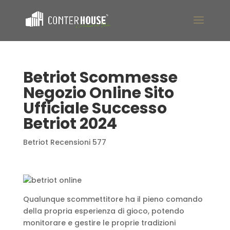
Betriot Scommesse
Negozio Online Sito
Ufficiale Successo
Betriot 2024
Betriot Recensioni 577
Qualunque scommettitore ha il pieno comando
della propria esperienza di gioco, potendo
monitorare e gestire le proprie tradizioni