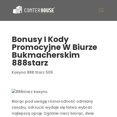
Bonusy I Kody
Promocyjne W Biurze
Bukmacherskim
888starz
Kasyno 888 Starz 509
Biorąc pod uwagę różnorodność odmiany
zasobu, odrzucić wydaje się łatwo wybrać
najlepszą opcję. Ogólnie rzecz biorąc, dwie