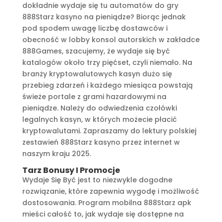
dokładnie wydaje się tu automatów do gry
888Starz kasyno na pieniądze? Biorąc jednak
pod spodem uwagę liczbę dostawców i
obecność w lobby konsol autorskich w zakładce
888Games, szacujemy, że wydaje się być
katalogów około trzy pięćset, czyli niemało. Na
branży kryptowalutowych kasyn dużo się
przebieg zdarzeń i każdego miesiąca powstają
świeże portale z grami hazardowymi na
pieniądze. Należy do odwiedzenia czołówki
legalnych kasyn, w których możecie płacić
kryptowalutami. Zapraszamy do lektury polskiej
zestawień 888Starz kasyno przez internet w
naszym kraju 2025.
Tarz Bonusy I Promocje
Wydaje Się Być jest to niezwykle dogodne
rozwiązanie, które zapewnia wygodę i możliwość
dostosowania. Program mobilna 888Starz apk
mieści całość to, jak wydaje się dostępne na