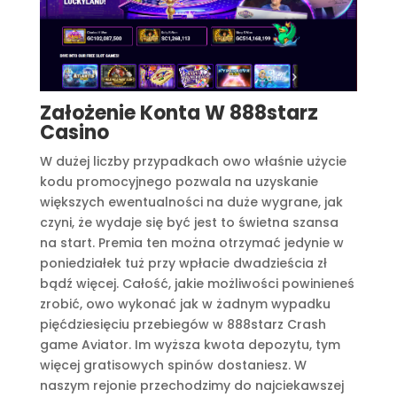
Założenie Konta W 888starz
Casino
W dużej liczby przypadkach owo właśnie użycie
kodu promocyjnego pozwala na uzyskanie
większych ewentualności na duże wygrane, jak
czyni, że wydaje się być jest to świetna szansa
na start. Premia ten można otrzymać jedynie w
poniedziałek tuż przy wpłacie dwadzieścia zł
bądź więcej. Całość, jakie możliwości powinieneś
zrobić, owo wykonać jak w żadnym wypadku
pięćdziesięciu przebiegów w 888starz Crash
game Aviator. Im wyższa kwota depozytu, tym
więcej gratisowych spinów dostaniesz. W
naszym rejonie przechodzimy do najciekawszej