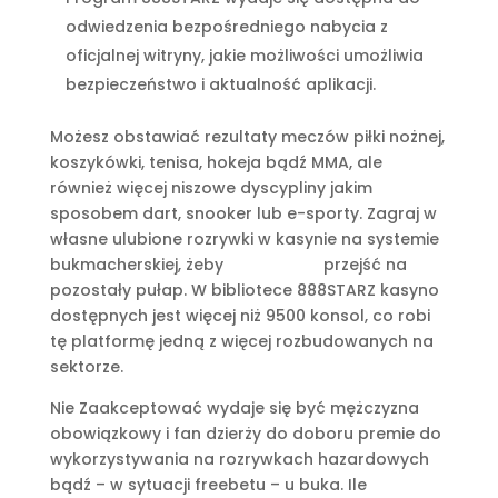
odwiedzenia bezpośredniego nabycia z
oficjalnej witryny, jakie możliwości umożliwia
bezpieczeństwo i aktualność aplikacji.
Możesz obstawiać rezultaty meczów piłki nożnej,
koszykówki, tenisa, hokeja bądź MMA, ale
również więcej niszowe dyscypliny jakim
sposobem dart, snooker lub e-sporty. Zagraj w
własne ulubione rozrywki w kasynie na systemie
bukmacherskiej, żeby
888starz pl
przejść na
pozostały pułap. W bibliotece 888STARZ kasyno
dostępnych jest więcej niż 9500 konsol, co robi
tę platformę jedną z więcej rozbudowanych na
sektorze.
Nie Zaakceptować wydaje się być mężczyzna
obowiązkowy i fan dzierży do doboru premie do
wykorzystywania na rozrywkach hazardowych
bądź – w sytuacji freebetu – u buka. Ile