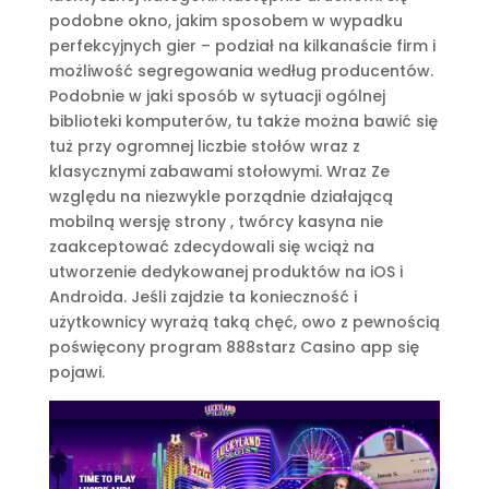
podobne okno, jakim sposobem w wypadku
perfekcyjnych gier – podział na kilkanaście firm i
możliwość segregowania według producentów.
Podobnie w jaki sposób w sytuacji ogólnej
biblioteki komputerów, tu także można bawić się
tuż przy ogromnej liczbie stołów wraz z
klasycznymi zabawami stołowymi. Wraz Ze
względu na niezwykle porządnie działającą
mobilną wersję strony , twórcy kasyna nie
zaakceptować zdecydowali się wciąż na
utworzenie dedykowanej produktów na iOS i
Androida. Jeśli zajdzie ta konieczność i
użytkownicy wyrażą taką chęć, owo z pewnością
poświęcony program 888starz Casino app się
pojawi.