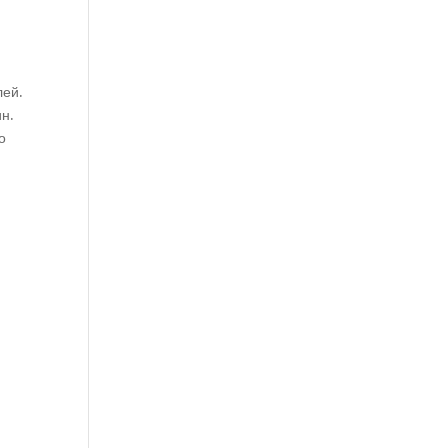
лей.
н.
о