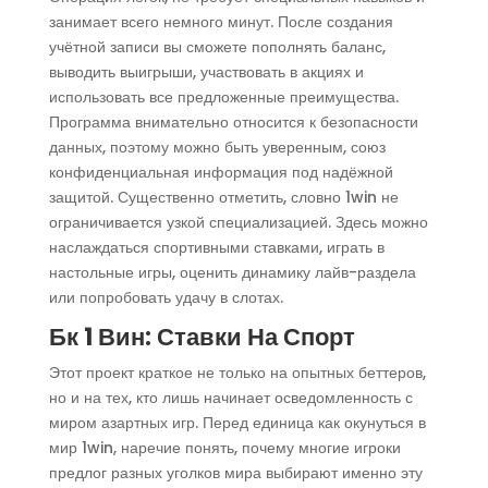
занимает всего немного минут. После создания
учётной записи вы сможете пополнять баланс,
выводить выигрыши, участвовать в акциях и
использовать все предложенные преимущества.
Программа внимательно относится к безопасности
данных, поэтому можно быть уверенным, союз
конфиденциальная информация под надёжной
защитой. Существенно отметить, словно 1win не
ограничивается узкой специализацией. Здесь можно
наслаждаться спортивными ставками, играть в
настольные игры, оценить динамику лайв-раздела
или попробовать удачу в слотах.
Бк 1 Вин: Ставки На Спорт
Этот проект краткое не только на опытных беттеров,
но и на тех, кто лишь начинает осведомленность с
миром азартных игр. Перед единица как окунуться в
мир 1win, наречие понять, почему многие игроки
предлог разных уголков мира выбирают именно эту