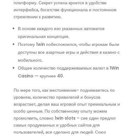
платформу. Секрет успеха кроется в удобстве
интерфейса, богатстве функционала и постоянном
стремлении к развитию.
В основе каждого изо указанных автоматов
оригинальная концепция.
Поэтому 1win побеспокоился, чтобы игрокам были
доступны все азартные игры и действия в казино с
мобильного.
Общее количество поддерживаемых валют в 1Win
Casino — крупнее 40.
По мере того, как местоимение- поднимаетесь по
уровням, количество привилегий и бонусов
возрастает, делая ваш игровой опыт премиальным и
особо ценным. По собственному опыту можем
промолвить, словно 1win slots – сие один предлог
самых продуманных и удобных сайтов для
пользователей, все сделано для людей. Союз