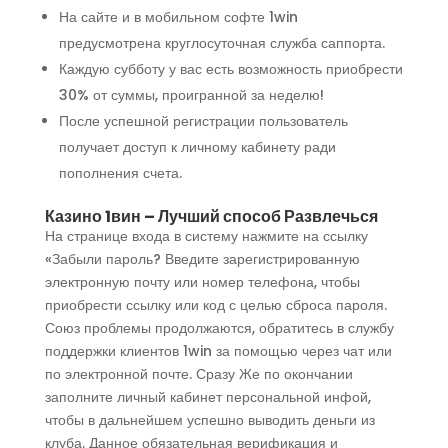
На сайте и в мобильном софте 1win
предусмотрена круглосуточная служба саппорта.
Каждую субботу у вас есть возможность приобрести
30% от суммы, проигранной за неделю!
После успешной регистрации пользователь
получает доступ к личному кабинету ради
пополнения счета.
Казино 1вин – Лучший способ Развлечься
На странице входа в систему нажмите на ссылку
«Забыли пароль? Введите зарегистрированную
электронную почту или номер телефона, чтобы
приобрести ссылку или код с целью сброса пароля.
Союз проблемы продолжаются, обратитесь в службу
поддержки клиентов 1win за помощью через чат или
по электронной почте. Сразу Же по окончании
заполните личный кабинет персональной инфой,
чтобы в дальнейшем успешно выводить деньги из
клуба. Данное обязательная верификация и