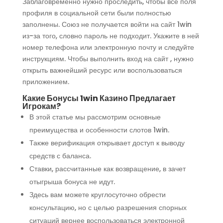
Заблаговременно нужно проследить, чтобы все поля
профиля в социальной сети были полностью
заполнены. Союз не получается войти на сайт 1win
из-за того, словно пароль не подходит. Укажите в ней
номер телефона или электронную почту и следуйте
инструкциям. Чтобы выполнить вход на сайт , нужно
открыть важнейший ресурс или воспользоваться
приложением.
Какие Бонусы 1win Казино Предлагает
Игрокам?
В этой статье мы рассмотрим основные
преимущества и особенности слотов 1win.
Также верификация открывает доступ к выводу
средств с баланса.
Ставки, рассчитанные как возвращение, в зачет
отыгрыша бонуса не идут.
Здесь вам можете круглосуточно обрести
консультацию, но с целью разрешения спорных
ситуаций вернее воспользоваться электронной