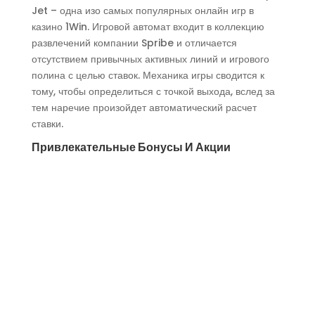
Jet – одна изо самых популярных онлайн игр в
казино 1Win. Игровой автомат входит в коллекцию
развлечений компании Spribe и отличается
отсутствием привычных активных линий и игрового
полина с целью ставок. Механика игры сводится к
тому, чтобы определиться с точкой выхода, вслед за
тем наречие произойдет автоматический расчет
ставки.
Привлекательные Бонусы И Акции