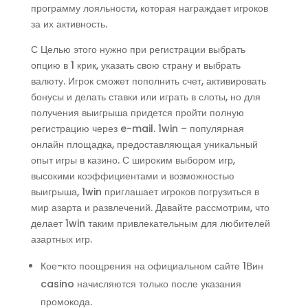
программу лояльности, которая награждает игроков
за их активность.
С Целью этого нужно при регистрации выбрать
опцию в 1 крик, указать свою страну и выбрать
валюту. Игрок сможет пополнить счет, активировать
бонусы и делать ставки или играть в слоты, но для
получения выигрыша придется пройти полную
регистрацию через e-mail. 1win – популярная
онлайн площадка, предоставляющая уникальный
опыт игры в казино. С широким выбором игр,
высокими коэффициентами и возможностью
выигрыша, 1win приглашает игроков погрузиться в
мир азарта и развлечений. Давайте рассмотрим, что
делает 1win таким привлекательным для любителей
азартных игр.
Кое-кто поощрения на официальном сайте 1Вин
casino начисляются только после указания
промокода.