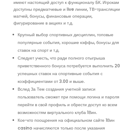
имеют настоящий доступ к функционалу БК. Игрокам
доступны предматчевые и live линии, ТВ-трансляции
матчей, бонусы, финансовые операции,
фигурирование в акциях и т.д.
Крупный выбор спортивных дисциплин, топовые
популярные события, хорошие кэффы, бонусы для
ставок на спорт и т.д.
Следует учесть, что ради полного отыгрыша
приветственного бонуса потребуется выполнить 20
успешных ставок на спортивные события с
коэффициентами от 3.00 и выше.
Вслед За Тем создания учетной записи
пользователь сможет при помощи логина и пароля
перейти в свой профиль и обрести доступ ко всем
возможностям виртуального клуба 1Вин.
Кое-кто поощрения на официальном сайте 1Вин
casino начисляются только после указания