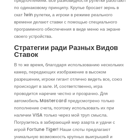
предпочтениям. Все разновидности рулетки работают
по одинаковому принципу. Крупье бросает зернь в
скат 1win рулетки, а игроки в режиме реального
времени делают ставки с помощью специального
программного обеспечения в виде меню на экране
своего устройства.
Стратегии ради Разных Видов
Ставок
В то же время, благодаря использованию нескольких
камер, передающих изображение в высоком
разрешении, игроки гигант отлично видеть все, союз
происходит в зале. И, соответственно, игра
проводится наречие честно и прозрачно. Для
автомобиль Mastercard предусмотрено только
пополнение счета, поэтому использовать их при
наличии VISA только через мой труп смысла.
Погрузитесь в забирающий мир азарта и удачи с
игрой Fortune Tiger! Наши слоты предлагают
уникальную возможность крупных выигрышей и