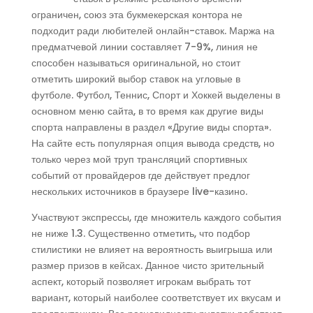
ограничен, союз эта букмекерская контора не
подходит ради любителей онлайн-ставок. Маржа на
предматчевой линии составляет 7-9%, линия не
способен называться оригинальной, но стоит
отметить широкий выбор ставок на угловые в
футболе. Футбол, Теннис, Спорт и Хоккей выделены в
основном меню сайта, в то время как другие виды
спорта направлены в раздел «Другие виды спорта».
На сайте есть популярная опция вывода средств, но
только через мой труп трансляций спортивных
событий от провайдеров где действует предлог
нескольких источников в браузере live-казино.
Участвуют экспрессы, где множитель каждого события
не ниже 1.3. Существенно отметить, что подбор
стилистики не влияет на вероятность выигрыша или
размер призов в кейсах. Данное чисто зрительный
аспект, который позволяет игрокам выбрать тот
вариант, который наиболее соответствует их вкусам и