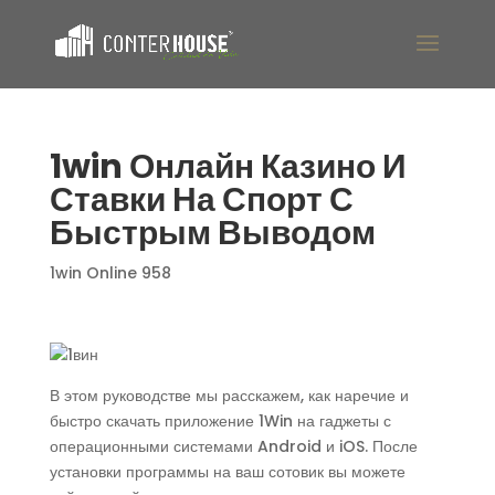
1win Онлайн Казино И
Ставки На Спорт С
Быстрым Выводом
1win Online 958
В этом руководстве мы расскажем, как наречие и
быстро скачать приложение 1Win на гаджеты с
операционными системами Android и iOS. После
установки программы на ваш сотовик вы можете