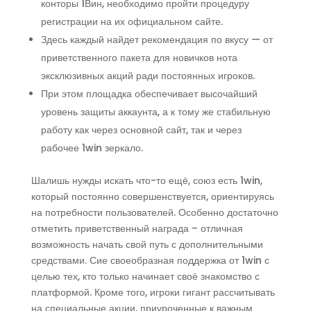
конторы 1Вин, необходимо пройти процедуру
регистрации на их официальном сайте.
Здесь каждый найдет рекомендация по вкусу — от
приветственного пакета для новичков нота
эксклюзивных акций ради постоянных игроков.
При этом площадка обеспечивает высочайший
уровень защиты аккаунта, а к тому же стабильную
работу как через основной сайт, так и через
рабочее 1win зеркало.
Шалишь нужды искать что-то ещё, союз есть 1win,
который постоянно совершенствуется, ориентируясь
на потребности пользователей. Особенно достаточно
отметить приветственный награда – отличная
возможность начать свой путь с дополнительными
средствами. Сие своеобразная поддержка от 1win с
целью тех, кто только начинает своё знакомство с
платформой. Кроме того, игроки гигант рассчитывать
на специальные акции, приуроченные к важным